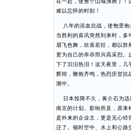
在一起，使整个山城沸腾了！这
难以忘怀的时刻！
八年的浴血抗战，使饱受炮
当胜利的喜讯突然到来时，多
眉飞色舞，欣喜若狂，都以胜
更为自己的幸存而兴高采烈。
下了汩汨热泪！这天夜里，几
辉煌，鞭炮齐鸣，热烈庆贺抗
潮中。
日本投降不久，蒋介石为适
南京的计划。影响所及，原来
是外来的企业主，更是无心经
迁了。顿时空中、水上和公路