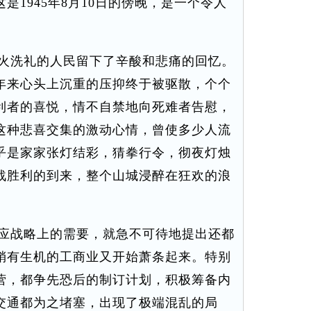
是1945年8月10日的傍晚，是一个令人
火洗礼的人民留下了辛酸和悲痛的回忆。
年来心头上沉重的压抑终于被驱散，个个
利者的喜悦，情不自禁地向死难者告慰，
这种悲喜交集的激动心情，曾使多少人流
乎是家家张灯结彩，猜拳行令，彻夜灯烛
战胜利的到来，整个山城浸醉在狂欢的浪
应战略上的需要，就急不可待地提出还都
稍有生机的工商业又开始萧条起来。特别
营，都争先恐后的制订计划，积极筹备内
交通都为之堵塞，出现了极端混乱的局