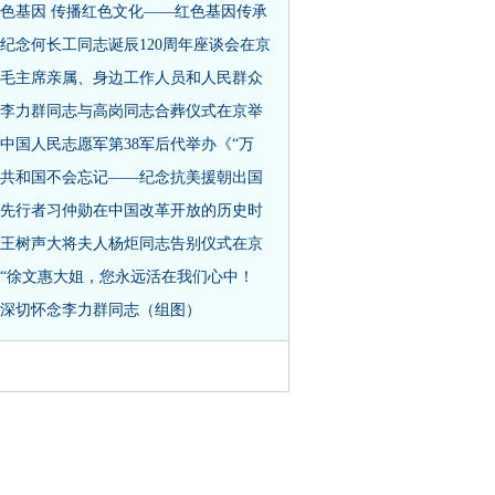
色基因 传播红色文化——红色基因传承
纪念何长工同志诞辰120周年座谈会在京
毛主席亲属、身边工作人员和人民群众
李力群同志与高岗同志合葬仪式在京举
中国人民志愿军第38军后代举办《“万
共和国不会忘记——纪念抗美援朝出国
先行者习仲勋在中国改革开放的历史时
王树声大将夫人杨炬同志告别仪式在京
“徐文惠大姐，您永远活在我们心中！
深切怀念李力群同志（组图）