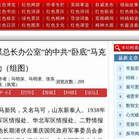
红色博览
|
红色网群
|
作者专栏
|
英模事迹
|
权威发布
|
领袖故事
红色书信
|
红色演讲
|
红色景区
|
红色诗词
|
红色歌谣
|
红色镜头
红色格言
|
绿色景区
|
红色精神
|
导游词集
|
英模瞬间
|
特稿精选
红色日历
|
红色图库
|
红色文化
|
红色课堂
|
精神大观
|
长篇连载
本
站检索
总长办公室”的中共“卧底”马克
勤（组图）
常魁星
特稿：
作者：马明深、马明潜、张东
浏览次数：
209
生（执笔）
最可爱
中
小
】
【
打印
】
【
投稿
】
【
纠错
】
【
论坛
】
省委常
数智文
新民，又名马可，山东新泰人。1938年
心光破
军区情报处、华北军区情报处、二野情报
党旗引
他长期潜伏在重庆国民政府军事委员会参
探寻闽