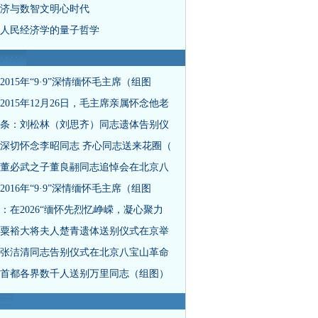
济与数智文明心时代
人民经济学的量子哲学
2015年“9·9”深情缅怀毛主席（组图
2015年12月26日，毛主席亲属怀念他老
条：刘松林（刘思齐）同志遗体告别仪
深切怀念李昭同志 齐心同志送来花圈（
董必武之子董良翮同志追悼会在北京八
2016年“9·9”深情缅怀毛主席（组图
：在2026“缅怀先烈忆峥嵘，凝心聚力
粟裕大将夫人楚青遗体送别仪式在京举
张洁清同志告别仪式在北京八宝山革命
首都各界数千人送别万里同志（组图）