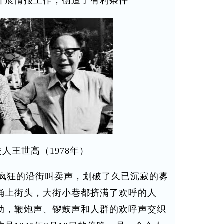
开展情报工作，创造了有利条件
人王世高（1978年）
疯狂的沿街叫卖声，划破了久已沉寂的雾
涌上街头，大街小巷都挤满了欢呼的人
动，鞭炮声、锣鼓声和人群的欢呼声交织