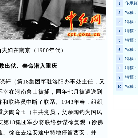
传承红
特稿：
特稿：
特稿：
特稿：
夫妇在南京（1980年代）
特稿：
特稿：
救出狱、奉命潜入重庆
特稿：
特稿：
晓轩（第18集团军驻洛阳办事处主任，又
特稿：
不幸在河南鲁山被捕，同年七月被遣送到
并和联络员中断了联系。1943年春，组织
重庆陶育玉（中共党员，父亲陶钧为国民
安第18集团军少将联络参谋徐复观（徐佛
通。徐在去延安途中特地停留西安，并