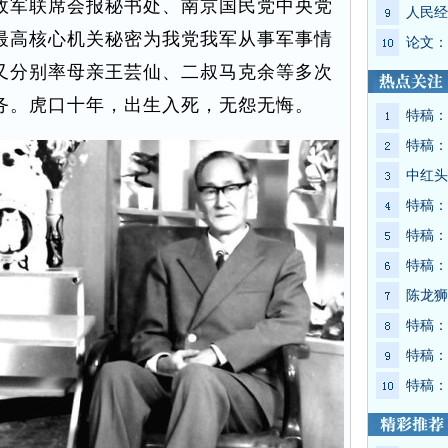
政军联席会报秘书处、南京国民党中央党
人民经
最高核心机关秘密为我党我军从事军事情
论文：
又分别率母亲王芸仙、二叔马克余等多次
务。虎口十年，出生入死，无怨无悔。
特稿：
特稿：
中红头
特稿：
特稿：
特稿：
陈龙狮
特稿：
特稿：
特稿：