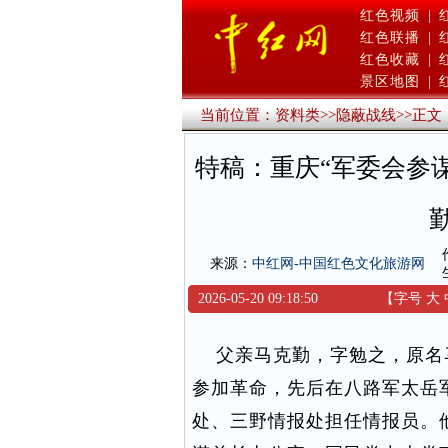
红色视频
|
红色联播
|
红色收藏
|
景区地图
|
当前位置：
资料类
>>
隐蔽战线
>>
正文
特稿：重庆“军委会参谋
来源：
中红网-中国红色文化旅游网
2026-05-20 09:18:50
【字号
大
父亲马克勤，字勉之，原名马
参加革命，先后在八路军太岳
处、三野情报处担任情报员。