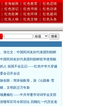
|
史海秘闻
|
红色教育
|
红色恋情
|
红色游记
|
红色书画
|
红色访谈
|
红色歌舞
|
红色环球
|
红色题词
|
红色人物
|
红色文物
|
红色头条
：
、张仕文：中国民间友好代表团到朝鲜
中国民间友好代表团到朝鲜驻华使馆献
的人 祖国不会忘记——红色中华大穿越
委会召开会议
旅创新：驾幸福航母，游《沁园春·雪
晓，文明跃迁万年新
领桑榆红——中共华蓥市诗词学会支部
浙赣军区司令部旧址 回顾红一代历史老