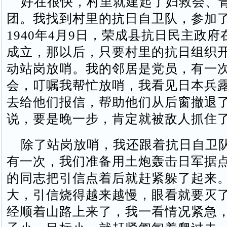
好在很快，村里就建起了妇救会、
团。我找到村里的抗日自卫队，参加
1940年4月9日，荣成县抗日民主政
成立，那以后，只要村里的抗日组织
动站岗放哨。我的邻居是党员，有一
会，叮嘱我帮忙放哨，我看见日本兵
去给他们报信，帮助他们从后窗撤退
说，要是晚一步，肯定就被敌人抓住
除了站岗放哨，我还跟着抗日自卫
有一次，我们准备用土炮轰击日军据
的同志把引信点着后就赶紧躲了起来
大，引信烧得越来越慢，眼看就要灭
经顺着山路上来了，我一看情况紧急