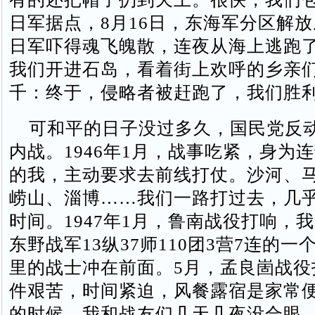
日军据点，8月16日，东海军分区解
日军吓得魂飞魄散，连夜从海上逃跑了
我们开进石岛，看着街上欢呼的乡亲
千：终于，侵略者被赶跑了，我们胜
可和平的日子没过多久，国民党反
内战。1946年1月，战事吃紧，身为
的我，主动要求去前线打仗。沙河、
崂山、淄博……我们一路打过去，几
时间。1947年1月，鲁南战役打响，
东野战军13纵37师110团3营7连的
里的战士冲在前面。5月，孟良崮战役
件艰苦，时间紧迫，风餐露宿是家常
的时候，我和战友们几天几夜没合眼