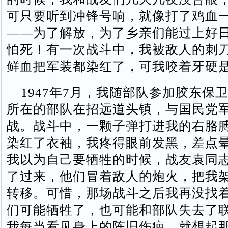
可只要听到冲锋号响，就像打了鸡血
——为了解放，为了乡亲们能过上好
怕死！有一次战斗中，我被敌人的刺
鲜血把军装都染红了，可我咬着牙硬
1947年7月，我随部队参加胶东保卫
所在的部队在招远道头镇，与国民党
战。战斗中，一颗子弹打进我的右胳
染红了衣袖，我疼得眼前发黑，差点
我以为自己要牺牲的时候，战友袁同
了过来，他们冒着敌人的炮火，把我
转移。可惜，那场战斗之后我再没找
们可能牺牲了，也可能和部队失去了
我每当看见身上的陈旧伤疤，就想起