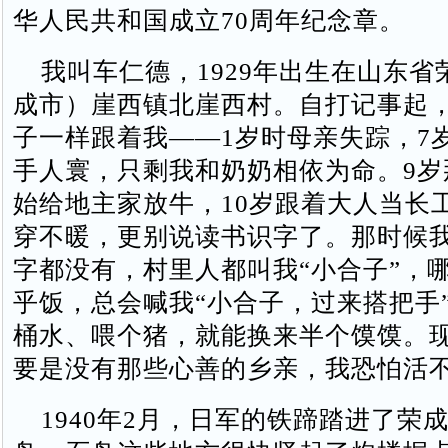
华人民共和国成立70周年纪念章。
我叫车仁德，1929年出生在山东省
成市）崖西镇北崖西村。自打记事起
子一样跟着我——1岁时母亲失踪，7
手人寰，只剩我和奶奶相依为命。9岁
始给地主家放牛，10岁跟着大人当长
穿不暖，更别说读书识字了。那时候
字都没有，村里人都叫我“小合子”，
乎饭，总会喊我“小合子，过来搭把手
桶水、喂个猪，就能换来半个馍馍。
要是没有那些心善的乡亲，我恐怕活
1940年2月，日军的铁蹄踏进了荣