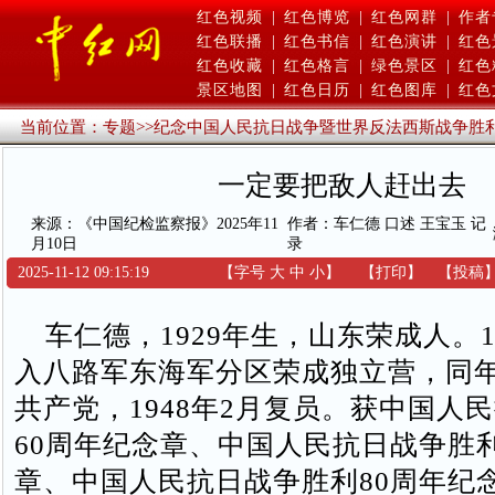
红色视频
|
红色博览
|
红色网群
|
作者
红色联播
|
红色书信
|
红色演讲
|
红色
红色收藏
|
红色格言
|
绿色景区
|
红色
景区地图
|
红色日历
|
红色图库
|
红色
当前位置：
专题
>>
纪念中国人民抗日战争暨世界反法西斯战争胜利
一定要把敌人赶出去
来源：《中国纪检监察报》2025年11
作者：车仁德 口述 王宝玉 记
月10日
录
2025-11-12 09:15:19
【字号
大
中
小
】
【
打印
】
【
投稿
车仁德，1929年生，山东荣成人。19
入八路军东海军分区荣成独立营，同年
共产党，1948年2月复员。获中国人
60周年纪念章、中国人民抗日战争胜利
章、中国人民抗日战争胜利80周年纪