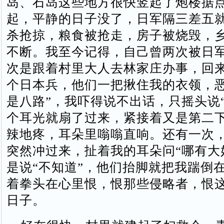
岛、石岛这些地方很快竖起了炮楼据
起，平静的日子没了，日军隔三差五
杀抢掠，粮食被抢走，房子被烧毁，
不断。我至今记得，自己曾两次被日
次是跟着村里大人去林家庄办事，回
个日本兵，他们一把揪住我的衣领，恶
是八路”，我吓得说不出话，只摇头说
个耳光就扇了过来，紧接着又是第二
辣地疼，耳朵里嗡嗡直响。还有一次
突然冲过来，扯着我的耳朵问“哪有大
是说“不知道”，他们抬脚就把我踹倒
着拳头在心里恨，恨那些侵略者，恨
日子。