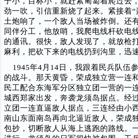
子小，目标小，就赶紧匍匐着爬过去
劲一吹，引信重新烧了起来。紧接着“
土炮响了，一个敌人当场被炸倒。还
同伴分工，他放哨，我爬电线杆砍电
的通讯。很快，敌人发现了，就放枪
麻利，把砍下来的电线扔到沟里，迅
1945年4月14日，我跟着民兵队伍
的战斗。那天黄昏，荣成独立营一连
民工配合东海军分区独立团一营的一
城西郑家出发，奔袭龙须岛据点。经
立团一连直逼敌人据点，三连经由小
南山东面南岛再向北逼近敌人，荣成
包抄，切断敌人从海上逃跑的路线。