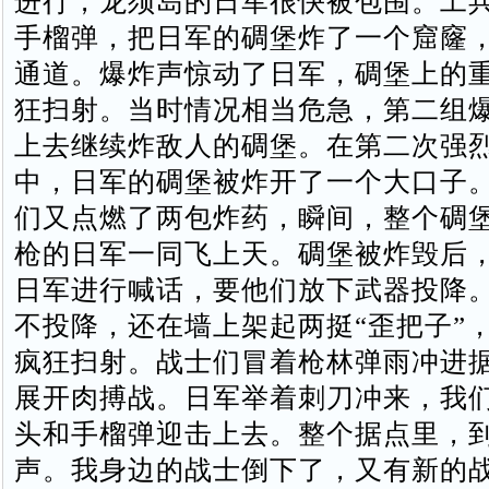
进行，龙须岛的日军很快被包围。工
手榴弹，把日军的碉堡炸了一个窟窿
通道。爆炸声惊动了日军，碉堡上的
狂扫射。当时情况相当危急，第二组
上去继续炸敌人的碉堡。在第二次强
中，日军的碉堡被炸开了一个大口子
们又点燃了两包炸药，瞬间，整个碉
枪的日军一同飞上天。碉堡被炸毁后
日军进行喊话，要他们放下武器投降
不投降，还在墙上架起两挺“歪把子”
疯狂扫射。战士们冒着枪林弹雨冲进
展开肉搏战。日军举着刺刀冲来，我
头和手榴弹迎击上去。整个据点里，
声。我身边的战士倒下了，又有新的