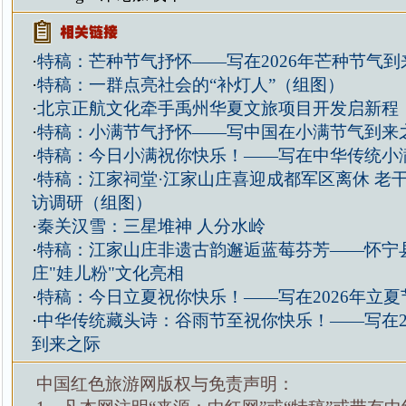
·
特稿：芒种节气抒怀——写在2026年芒种节气到
·
特稿：一群点亮社会的“补灯人”（组图）
·
北京正航文化牵手禹州华夏文旅项目开发启新程
·
特稿：小满节气抒怀——写中国在小满节气到来
·
特稿：今日小满祝你快乐！——写在中华传统小
·
特稿：江家祠堂·江家山庄喜迎成都军区离休 老
访调研（组图）
·
秦关汉雪：三星堆神 人分水岭
·
特稿：江家山庄非遗古韵邂逅蓝莓芬芳——怀宁
庄"娃儿粉"文化亮相
·
特稿：今日立夏祝你快乐！——写在2026年立
·
中华传统藏头诗：谷雨节至祝你快乐！——写在2
到来之际
中国红色旅游网版权与免责声明：