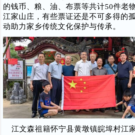
的钱币、粮、油、布票等共计50件老
江家山庄，有些票证还是不可多得的
动助力家乡传统文化保护与传承。
江文森祖籍怀宁县黄墩镇皖埠村江家