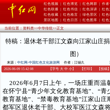
红色视频
|
红色博览
|
红色网群
|
作者
红色联播
|
红色书信
|
红色演讲
|
红色
红色收藏
|
红色格言
|
绿色景区
|
红色
景区地图
|
红色日历
|
红色图库
|
红色
当前位置：
资料类
>>
中华传统
>>
正文
特稿：退休老干部江文森向江家山庄捐
图）
来源：
中红网-中国红色文化旅游网
作者：江锡久
2026-06-09 15:42:08
【字号
大
中
小
】
【
打印
】
【
投稿
2026年6月7日上午，一场庄重而温
在怀宁县“青少年文化教育基地”、“青
教育基地”、“禁毒教育基地”江家山庄
都军区退休老干部、大校军医江文森