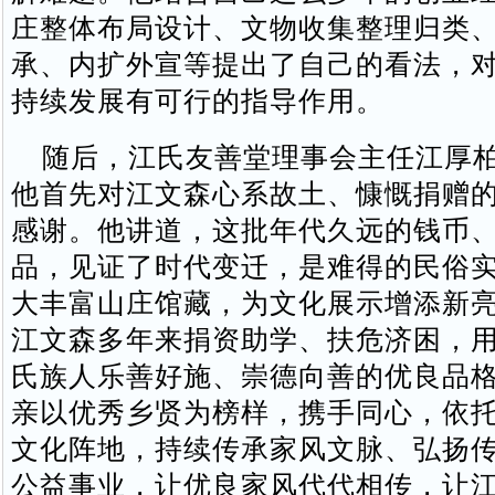
庄整体布局设计、文物收集整理归类
承、内扩外宣等提出了自己的看法，
持续发展有可行的指导作用。
随后，江氏友善堂理事会主任江厚柏
他首先对江文森心系故土、慷慨捐赠
感谢。他讲道，这批年代久远的钱币
品，见证了时代变迁，是难得的民俗
大丰富山庄馆藏，为文化展示增添新
江文森多年来捐资助学、扶危济困，
氏族人乐善好施、崇德向善的优良品
亲以优秀乡贤为榜样，携手同心，依
文化阵地，持续传承家风文脉、弘扬
公益事业，让优良家风代代相传，让