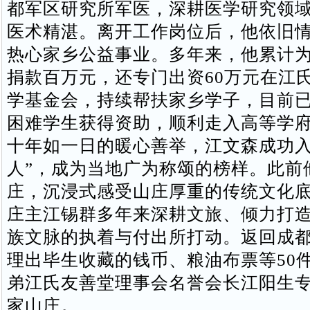
都军区研究所军医，深耕医学研究领
医术精湛。离开工作岗位后，他依旧
热心家乡公益事业。多年来，他累计
捐款百万元，还专门出资60万元在江
学基金会，持续帮扶家乡学子，目前已
困难学生获得资助，顺利走入高等学
十年如一日的暖心善举，江文森成功入
人”，成为当地广为称颂的榜样。此前
庄，沉浸式感受山庄厚重的传统文化
庄主江锡群多年来深耕文旅、倾力打
族文脉的执着与付出所打动。返回成
理出毕生收藏的钱币、粮油布票等50
弟江氏友善堂理事会名誉会长江阳生
家山庄。