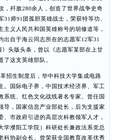
攻，歼敌280余人，创造了世界战争史奇
军31师91团孤胆英雄战士，荣获特等功、
主主义人民共和国英雄称号的胡修道等，
出自于海云同志所在的志愿军12军31
民日报》头版头条，曾以《志愿军某部在上甘
道了这支英雄部队。
改革招生制度后，华中科技大学集成电路
生。国际电子界，中国技术经济界、军工
教系统、红色文化战线著名专家。曾任国
领导，国家信息产业部处长，后为支援家
委、市政府引进的高层次科教领军人才，
大学濮阳工学院）科研处长兼政法系党总
老科协副会长。曾荣获全国教育改革优秀