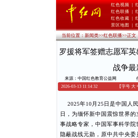
红色视频
|
红色联播
|
红色收藏
|
景区地图
|
当前位置：
新闻类
>>
红色联播
>>
正文
罗援将军签赠志愿军英
战争最
来源：中国红色教育公益网
2026-03-13 11:14:32
【字号
大
2025年10月25日是中国
日，为缅怀新中国震惊世界的
事战略专家，中国军事科学院
隐蔽战线元勋，原中共中央委