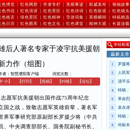
红色博览
|
红色网群
|
作者专栏
|
英模事迹
|
权威发布
|
领袖故事
红色书信
|
红色演讲
|
红色景区
|
红色诗词
|
红色歌谣
|
红色镜头
红色格言
|
绿色景区
|
红色精神
|
导游词集
|
英模瞬间
|
特稿精选
红色日历
|
红色图库
|
红色文化
|
红色课堂
|
精神大观
|
长篇连载
本
站检索
雄后人著名专家于凌宇抗美援朝
新力作（组图）
罗援将
人民军
作者：智慧濮阳客户端
浏览次数：
中
小
】
【
打印
】
【
投稿
】
【
纠错
】
【
论坛
】
清平乐
特稿：
人民志愿军抗美援朝出国作战75周年纪念
革命烈
立国之战，致敬志愿军英雄前辈，著名军
袁永涛
世界军事研究部原副部长罗援少将（中共
特稿：
对标木
员、中央调查部部长、国务院副秘书长、