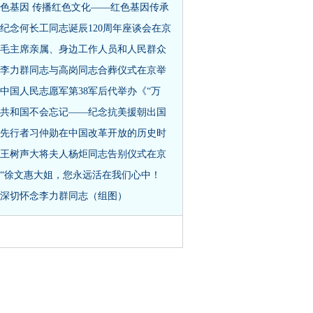
色基因 传播红色文化——红色基因传承
纪念何长工同志诞辰120周年座谈会在京
毛主席亲属、身边工作人员和人民群众
李力群同志与高岗同志合葬仪式在京举
中国人民志愿军第38军后代举办《“万
共和国不会忘记——纪念抗美援朝出国
先行者习仲勋在中国改革开放的历史时
王树声大将夫人杨炬同志告别仪式在京
“徐文惠大姐，您永远活在我们心中！
深切怀念李力群同志（组图）