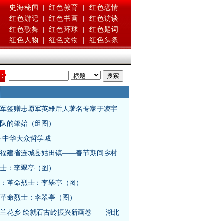
|
史海秘闻
|
红色教育
|
红色恋情
|
红色游记
|
红色书画
|
红色访谈
|
红色歌舞
|
红色环球
|
红色题词
|
红色人物
|
红色文物
|
红色头条
：
军签赠志愿军英雄后人著名专家于凌宇
队的肇始（组图）
·中华大众哲学城
福建省连城县姑田镇——春节期间乡村
士：李翠亭（图）
：革命烈士：李翠亭（图）
革命烈士：李翠亭（图）
兰花乡 绘就石古岭振兴新画卷——湖北