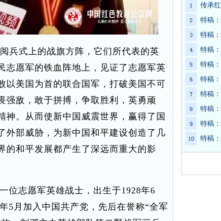
传承红
特稿：
特稿：
特稿：
阅兵式上的战旗方阵，它们所代表的英
特稿：
民志愿军的铁血阵地上，见证了志愿军英
特稿：
败以美国为首的联合国军，打破美国不可
特稿：
畏强敌，敢于拼搏，争取胜利，英勇顽
特稿：
精神。从而使新中国威震世界，赢得了国
特稿：
了外部威胁，为新中国和平建设创造了几
特稿：
界的和平发展都产生了深远而重大的影
位志愿军英雄战士，出生于1928年6
950年5月加入中国共产党，先后在誉称“全军