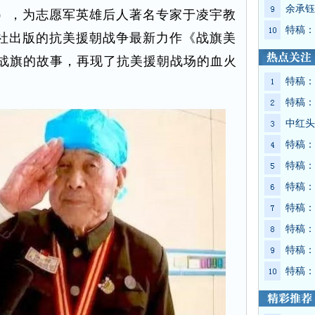
余承钰
），为志愿军英雄后人著名专家于凌宇教
特稿：
社出版的抗美援朝战争最新力作《战旗美
雄战旗的故事，再现了抗美援朝战场的血火
特稿：
特稿：
中红头
特稿：
特稿：
特稿：
特稿：
特稿：
特稿：
特稿：