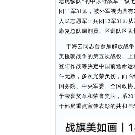
老虎纵队”的中原野战军三纵
团11军31师，被外军视为具
人民志愿军三兵团12军31师
康复总队调剂员、区训队区队
于海云同志曾参加解放战争
美援朝战争的第五次战役、上
登陆作战等决定中国前途命运
斗无数，多次光荣负伤，面临
国务院、中央军委、全国政协
予荣誉奖章和荣誉奖牌，系20
干部局重点宣传表彰的共和国