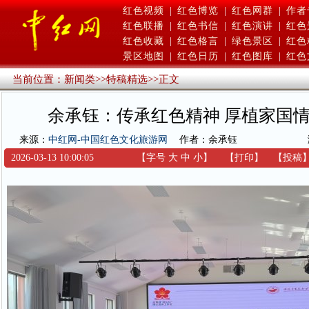
红色视频
|
红色博览
|
红色网群
|
作者
红色联播
|
红色书信
|
红色演讲
|
红色
红色收藏
|
红色格言
|
绿色景区
|
红色
景区地图
|
红色日历
|
红色图库
|
红色
当前位置：
新闻类
>>
特稿精选
>>
正文
余承钰：传承红色精神 厚植家国
来源：
中红网-中国红色文化旅游网
作者：余承钰
2026-03-13 10:00:05
【字号
大
中
小
】
【
打印
】
【
投稿