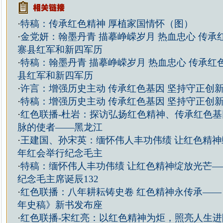
·
特稿：传承红色精神 厚植家国情怀（图）
·
金党妍：翰墨丹青 描摹峥嵘岁月 热血忠心 传承
寨县红军和新四军历
·
特稿：翰墨丹青 描摹峥嵘岁月 热血忠心 传承红
县红军和新四军历
·
许言：增强历史主动 传承红色基因 坚持守正创新
·
特稿：增强历史主动 传承红色基因 坚持守正创新
·
红色联播-杜岩：探访弘扬红色精神、传承红色
脉的使者——黑龙江
·
王建国、孙宋英：缅怀伟人丰功伟绩 让红色精神
年红会举行纪念毛主
·
特稿：缅怀伟人丰功伟绩 让红色精神绽放光芒—
纪念毛主席诞辰132
·
红色联播：八年耕耘铸史卷 红色精神永传承——
年史稿》新书发布座
·
红色联播-宋红亮：以红色精神为炬，照亮人生进