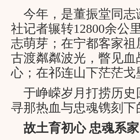
今年，是董振堂同志诞
社记者辗转12800余
志萌芽；在宁都客家祖
古渡粼粼波光，瞥见血
心；在祁连山下茫茫戈
于峥嵘岁月打捞历史
寻那热血与忠魂镌刻下
故土育初心 忠魂系家