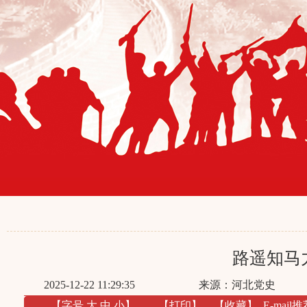
路遥知马
2025-12-22 11:29:35
来源：河北党史
【字号
大
中
小
】
【
打印
】
【收藏】
E-mail推