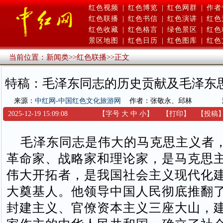
红色视频
|
红色博览
|
红色网群
|
作者
红色联播
|
红色书信
|
红色演讲
|
红色
红色收藏
|
红色格言
|
绿色景区
|
红色
景区地图
|
红色日历
|
红色图库
|
红色
当前位置：
新闻类
>>
红色联播
>>
正文
特稿：毛泽东同志的历史贡献及毛泽东
来源：
中红网-中国红色文化旅游网
作者：张敬永、邱林
2025-12-19 15:09:08
【字号
大
中
小
】
【
打印
】
【
投稿
毛泽东同志是伟大的马克思主义者
革命家、战略家和理论家，是马克思
伟大开拓者，是我国社会主义现代化
大奠基人。他领导中国人民彻底推翻
封建主义、官僚资本主义三座大山，