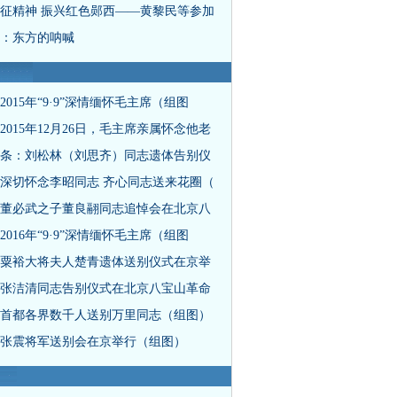
征精神 振兴红色郧西——黄黎民等参加
：东方的呐喊
2015年“9·9”深情缅怀毛主席（组图
2015年12月26日，毛主席亲属怀念他老
条：刘松林（刘思齐）同志遗体告别仪
深切怀念李昭同志 齐心同志送来花圈（
董必武之子董良翮同志追悼会在北京八
2016年“9·9”深情缅怀毛主席（组图
粟裕大将夫人楚青遗体送别仪式在京举
张洁清同志告别仪式在北京八宝山革命
首都各界数千人送别万里同志（组图）
张震将军送别会在京举行（组图）