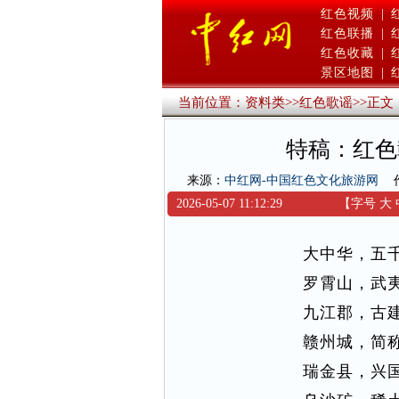
红色视频
|
红色联播
|
红色收藏
|
景区地图
|
当前位置：
资料类
>>
红色歌谣
>>
正文
特稿：红色
来源：
中红网-中国红色文化旅游网
2026-05-07 11:12:29
【字号
大
大中华，五
罗霄山，武
九江郡，古
赣州城，简
瑞金县，兴