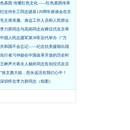
色基因 传播红色文化——红色基因传承
纪念何长工同志诞辰120周年座谈会在京
毛主席亲属、身边工作人员和人民群众
李力群同志与高岗同志合葬仪式在京举
中国人民志愿军第38军后代举办《“万
共和国不会忘记——纪念抗美援朝出国
先行者习仲勋在中国改革开放的历史时
王树声大将夫人杨炬同志告别仪式在京
“徐文惠大姐，您永远活在我们心中！
深切怀念李力群同志（组图）