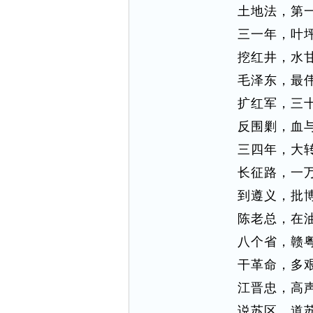
土地法，第
三一年，叶
挖红井，水
毛泽东，最
扩红军，三
反围剿，血
三四年，大
长征路，一
到遵义，批
陈老总，在
八个省，赣
干革命，多
江晋忠，高
说苏区，道