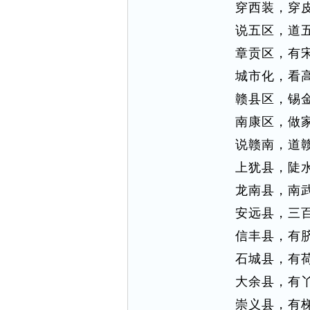
穿西装，穿
说五区，道
章贡区，有
城市化，看
赣县区，锡
南康区，做
说赣南，道
上犹县，陡
龙南县，南
安远县，三
信丰县，有
石城县，有
大余县，有
崇义县，有