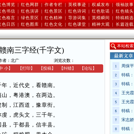
红色博览
|
红色网群
|
作者专栏
|
英模事迹
|
权威发布
|
领袖故事
红色书信
|
红色演讲
|
红色景区
|
红色诗词
|
红色歌谣
|
红色镜头
红色格言
|
绿色景区
|
红色精神
|
导游词集
|
英模瞬间
|
特稿精选
红色日历
|
红色图库
|
红色文化
|
红色课堂
|
精神大观
|
长篇连载
本
站检索
赣南三字经(千字文)
作者：北广
浏览次数：
周保平
中
小
】
【
打印
】
【
投稿
】
【
纠错
】
【
论坛
】
特稿：
特稿：
千年，近代史，看赣南。
王光霞
夷山，粤港澳，在两边。
王光霞
建制，江西道，豫章衔。
特稿：
称虔，虎头文，三千年。
宋志娇
国县，于都县，信丰县。
特稿：