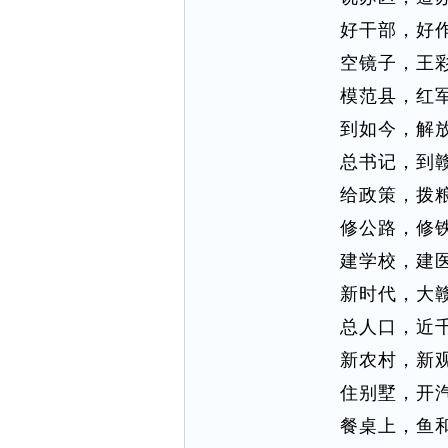
好干部，好
空镜子，王
模范县，红
到如今，解
总书记，到
给政策，拨
修公路，修
建学校，建
新时代，大
总人口，近
新农村，新
住别墅，开
餐桌上，鱼