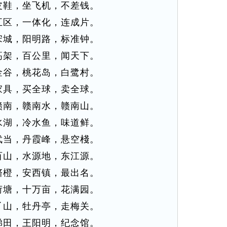
皮鞋，坐飞机，不差钱。
五区，一体化，连成片。
宋城，阳明路，标准钟。
高架，百公里，闻天下。
金谷，桃花岛，白鹭村。
家具，买全球，卖全球。
赣南，赣南水，赣南山。
水湖，冷水鱼，味道鲜。
武当，丹霞峰，悬空棧。
百山，水源地，东江源。
脐橙，安西镇，最出名。
荷塘，十万亩，花满园。
丫山，牡丹亭，走梅关。
梯田，王阳明，纪念馆。