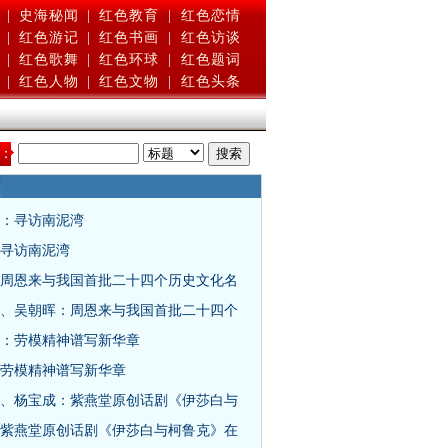
|
史海秘闻
|
红色教育
|
红色恋情
|
红色游记
|
红色书画
|
红色访谈
|
红色歌舞
|
红色环球
|
红色题词
|
红色人物
|
红色文物
|
红色头条
：
：寻访南泥湾
寻访南泥湾
周恩来与我国首批二十四个历史文化名
、吴朝晖：周恩来与我国首批二十四个
：劳模精神谱写新华章
劳模精神谱写新华章
、杨宝成：紫燕堂原创话剧《伊莎白与
紫燕堂原创话剧《伊莎白与柯鲁克》在