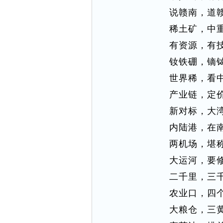
说赣南，道
稀土矿，中
有资源，有
钕铁硼，镝
世界稀，看
产业链，定
新对标，大
内陆港，在
两机场，堪
大运河，要
二千里，三
农业口，四
大粮仓，三