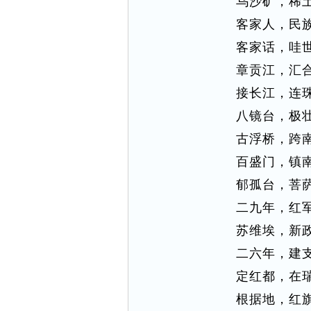
乌沙矿，稀
客家人，民
客家话，哇
章贡江，汇
接长江，连
八镜台，极
古浮桥，跨
百盛门，镇
郁孤台，菩
二九年，红
苏维埃，新
二六年，建
定红都，在
根据地，红