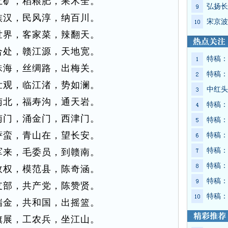
土矿，稻粮肥，果木全。
弘扬长
族汉，民风淳，纳百川。
宋京波
世界，客家菜，辣翻天。
合处，赣江源，天地宽。
特稿：
珠海，丝绸路，出梅关。
特稿：
壮观，临江渚，势如澜。
中红头
南北，福寿沟，通天岩。
特稿：
南门，涌金门，西津门。
特稿：
萨蛮，青山在，望长安。
特稿：
特稿：
军来，毛委员，到赣南。
特稿：
政权，模范县，陈奇涵。
特稿：
支部，共产党，陈赞贤。
特稿：
瑞金，共和国，出摇篮。
旗展，工农兵，坐江山。