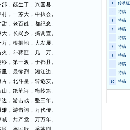
传承红
一部，诞生于，兴国县。
特稿：
坪村，一苏大，中执会。
特稿：
甘甜，老百姓，都纪念。
特稿：
伟大，长岗乡，搞调查。
特稿：
十万，根据地，大发展。
特稿：
与火，斗蒋匪，几十万。
特稿：
转移，第一渡，于都县。
特稿：
万里，最惨烈，湘江边。
特稿：
博古，北斗星，转危安。
特稿：
油山，绝笔诗，梅岭篇。
粤边，游击战，整三年。
艰难，游击词，万代传。
声喊，共产党，万万年。
苏区，兴民歌，采茶剧。