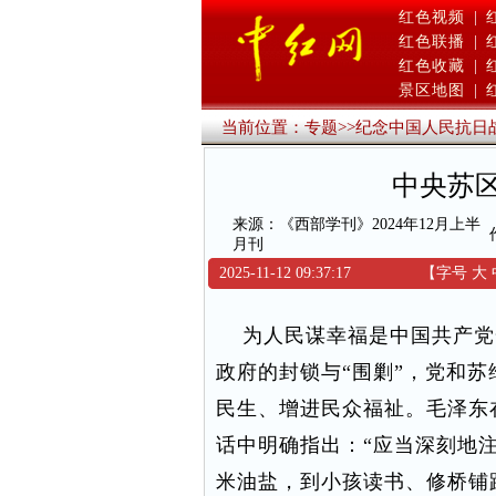
红色视频
|
红色联播
|
红色收藏
|
景区地图
|
当前位置：
专题
>>
纪念中国人民抗日
中央苏
来源：《西部学刊》2024年12月上半
月刊
2025-11-12 09:37:17
【字号
大
为人民谋幸福是中国共产党
政府的封锁与“围剿”，党和
民生、增进民众福祉。毛泽东
话中明确指出：“应当深刻地
米油盐，到小孩读书、修桥铺