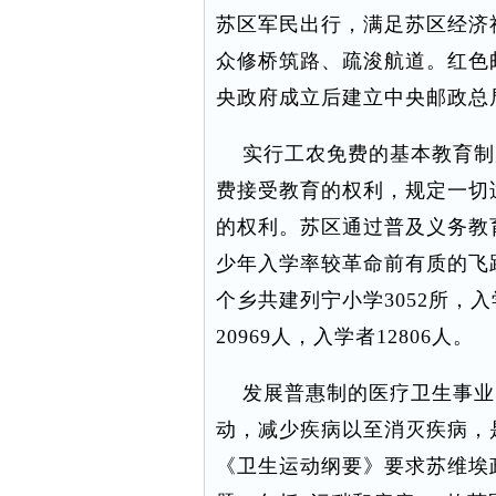
苏区军民出行，满足苏区经济
众修桥筑路、疏浚航道。红色
央政府成立后建立中央邮政总
实行工农免费的基本教育制
费接受教育的权利，规定一切
的权利。苏区通过普及义务教
少年入学率较革命前有质的飞跃
个乡共建列宁小学3052所，入
20969人，入学者12806人。
发展普惠制的医疗卫生事业。
动，减少疾病以至消灭疾病，是
《卫生运动纲要》要求苏维埃