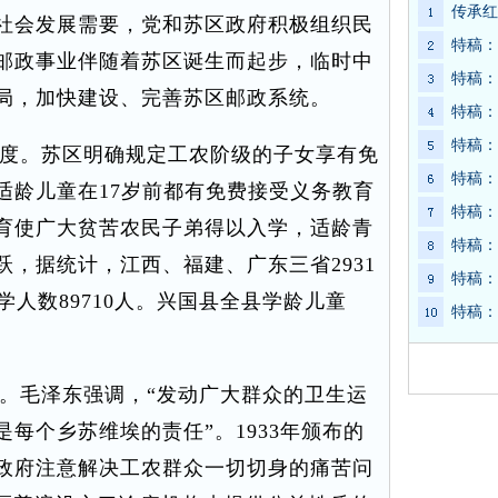
传承红
社会发展需要，党和苏区政府积极组织民
特稿：
邮政事业伴随着苏区诞生而起步，临时中
特稿：
局，加快建设、完善苏区邮政系统。
特稿：
特稿：
度。苏区明确规定工农阶级的子女享有免
特稿：
适龄儿童在17岁前都有免费接受义务教育
特稿：
育使广大贫苦农民子弟得以入学，适龄青
特稿：
，据统计，江西、福建、广东三省2931
特稿：
学人数89710人。兴国县全县学龄儿童
特稿：
毛泽东强调，“发动广大群众的卫生运
每个乡苏维埃的责任”。1933年颁布的
政府注意解决工农群众一切切身的痛苦问