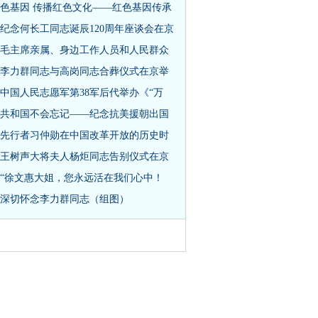
色基因 传播红色文化——红色基因传承
纪念何长工同志诞辰120周年座谈会在京
毛主席亲属、身边工作人员和人民群众
李力群同志与高岗同志合葬仪式在京举
中国人民志愿军第38军后代举办《“万
共和国不会忘记——纪念抗美援朝出国
先行者习仲勋在中国改革开放的历史时
王树声大将夫人杨炬同志告别仪式在京
“徐文惠大姐，您永远活在我们心中！
深切怀念李力群同志（组图）