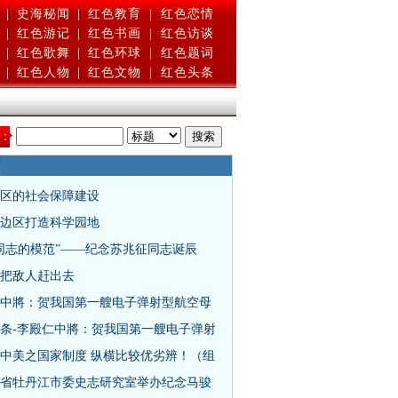
|
史海秘闻
|
红色教育
|
红色恋情
|
红色游记
|
红色书画
|
红色访谈
|
红色歌舞
|
红色环球
|
红色题词
|
红色人物
|
红色文物
|
红色头条
：
区的社会保障建设
边区打造科学园地
同志的模范”——纪念苏兆征同志诞辰
把敌人赶出去
中將：贺我国第一艘电子弹射型航空母
条-李殿仁中將：贺我国第一艘电子弹射
中美之国家制度 纵横比较优劣辨！（组
省牡丹江市委史志研究室举办纪念马骏