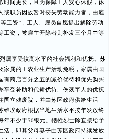
假时间更长，且为保障工人安心休假，休
人或职员因故暂时丧失劳动能力者，由雇
中等工资”，工人、雇员自愿提出解除劳动
等工资，被雇主开除者则补发三个月中等
烈属享受较高水平的社会福利和优抚。苏
及家属的工农业生产活动免税，家属由国
国有商店百分之五的减价优待和优先购买
亦享受补助和代耕优待。伤残军人的优抚
住国立残废院，并由苏区政府供给生活
苏维埃政府根据当地生活水平按年发放终
每年不少于50银元。牺牲烈士除直接给予
生活，即其父母妻子由苏区政府持续发放