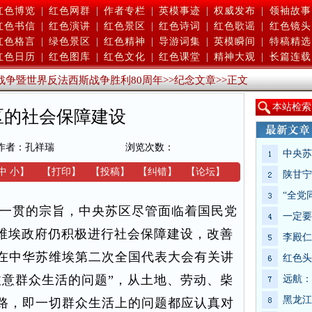
红色博览
|
红色网群
|
作者专栏
|
英模事迹
|
权威发布
|
领袖故事
红色书信
|
红色演讲
|
红色景区
|
红色诗词
|
红色歌谣
|
红色镜头
红色格言
|
绿色景区
|
红色精神
|
导游词集
|
英模瞬间
|
特稿精选
红色日历
|
红色图库
|
红色文化
|
红色课堂
|
精神大观
|
长篇连载
战争暨世界反法西斯战争胜利80周年
>>
纪念文章
>>
正文
本
站检索
区的社会保障建设
作者：孔祥瑞
浏览次数：
中央苏
中
小
】
【
打印
】
【
投稿
】
【
纠错
】
【
论坛
】
陕甘宁
“全党
一贯的宗旨，中央苏区尽管面临着国民党
一定要
苏维埃政府仍积极进行社会保障建设，改善
李殿仁
在中华苏维埃第二次全国代表大会有关讲
红色头
注意群众生活的问题”，从土地、劳动、柴
远航：
黑龙江
路，即一切群众生活上的问题都应认真对