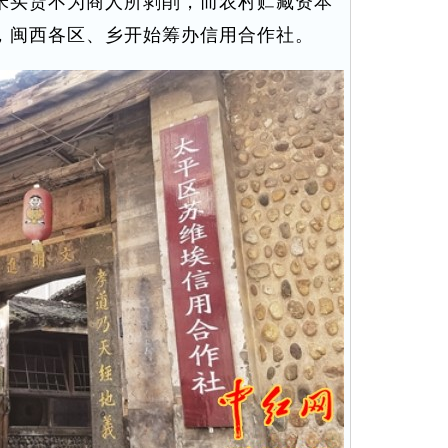
米买货不为商人所剥削，而农村贮藏资本
，闽西各区、乡开始筹办信用合作社。