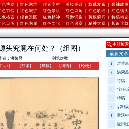
红色博览
|
红色网群
|
作者专栏
|
英模事迹
|
权威发布
|
领袖故事
红色书信
|
红色演讲
|
红色景区
|
红色诗词
|
红色歌谣
|
红色镜头
红色格言
|
绿色景区
|
红色精神
|
导游词集
|
英模瞬间
|
特稿精选
红色日历
|
红色图库
|
红色文化
|
红色课堂
|
精神大观
|
长篇连载
本
站检索
源头究竟在何处？（组图）
作者：洪荣昌
浏览次数：
洪荣昌
中
小
】
【
打印
】
【
投稿
】
【
纠错
】
【
论坛
】
洪荣昌
特稿：
“红色
特稿：
启明晨
激活中
运用红