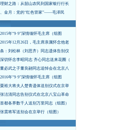
理财之路：从韶山农民到国家银行行长
、金月：党的“红色管家”——毛泽民
2015年“9·9”深情缅怀毛主席（组图
2015年12月26日，毛主席亲属怀念他老
条：刘松林（刘思齐）同志遗体告别仪
深切怀念李昭同志 齐心同志送来花圈（
董必武之子董良翮同志追悼会在北京八
2016年“9·9”深情缅怀毛主席（组图
粟裕大将夫人楚青遗体送别仪式在京举
张洁清同志告别仪式在北京八宝山革命
首都各界数千人送别万里同志（组图）
张震将军送别会在京举行（组图）