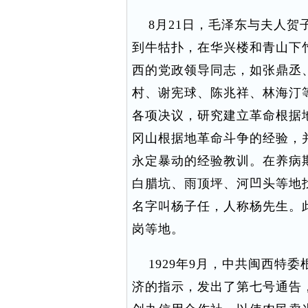
8月21日，毛泽东与夫人贺
到牛牯扑，在华兴楼和青山下
西的党政领导同志，如张鼎丞
村、谢宪球、陈兆祥、林海汀
各项决议，研究建立革命根据
冈山根据地革命斗争的经验，
永定暴动的经验教训。在养病
白腊坑、雨顶坪、河凹头等地
名字叫杨子任，人称杨先生。
岗等地。
1929年9月，中共闽西特
济的指示，发出了第七号通告