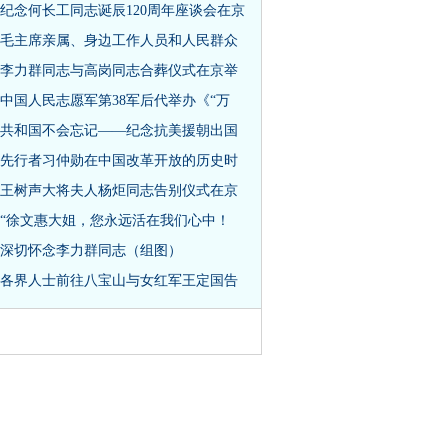
纪念何长工同志诞辰120周年座谈会在京
毛主席亲属、身边工作人员和人民群众
李力群同志与高岗同志合葬仪式在京举
中国人民志愿军第38军后代举办《“万
共和国不会忘记——纪念抗美援朝出国
先行者习仲勋在中国改革开放的历史时
王树声大将夫人杨炬同志告别仪式在京
“徐文惠大姐，您永远活在我们心中！
深切怀念李力群同志（组图）
各界人士前往八宝山与女红军王定国告