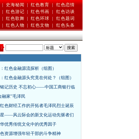
|
史海秘闻
|
红色教育
|
红色恋情
|
红色游记
|
红色书画
|
红色访谈
|
红色歌舞
|
红色环球
|
红色题词
|
红色人物
|
红色文物
|
红色头条
：
：红色金融源流探析（组图）
：红色金融源头究竟在何处？（组图）
铭记历史 不忘初心——中国工商银行临
金融家”毛泽民
红色财经工作的开拓者毛泽民烈士诞辰
星——风云际会的新文化运动先驱者们
华优秀传统文化中的优秀因子
色资源增强年轻干部的斗争精神