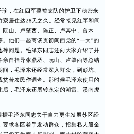
子珍，在红四军粟裕支队的护卫下秘密来
竹寮居住达28天之久。经常接见红军和闽
、阮山、卢肇西、陈正、卢其中、曾木
等。他们一起商谈贯彻闽西党的“一大”的
地等问题。毛泽东同志还向大家介绍了井
并亲自指导张鼎丞、阮山、卢肇西等总结
期间，毛泽东还经常深入群众，到彭坑、
找贫苦农民作调查。那时候毛泽东使用的
此后，毛泽东还展转永定的湖雷、溪南虎
委根据毛泽东同志关于自力更生发展苏区经
，要求各区着手发动群众，招集私人股金