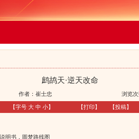
鹧鸪天·逆天改命
作者：崔士忠
浏览次
【字号
大
中
小
】
【
打印
】
【
投稿
】
生说明书，圆梦路线图