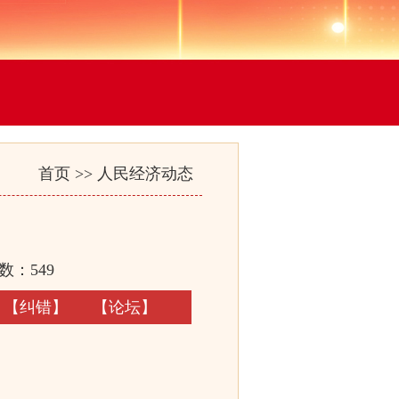
首页
>>
人民经济动态
数：
549
【
纠错
】
【
论坛
】