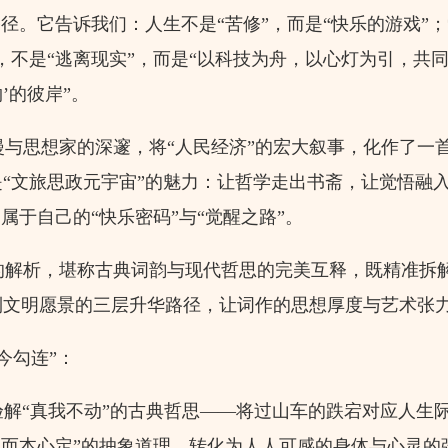
径。它告诉我们：人生不是“苦修”，而是“快乐的游戏”；
，不是“逃离现实”，而是“以科技为舟，以心灯为引，共
’的彼岸”。
与思想家的深邃，将“人民经济”的宏大叙事，化作了一
“文旅思政元宇宙”的魅力：让哲学走出书斋，让觉悟融
属于自己的“快乐密码”与“觉醒之路”。
解析，堪称古典词韵与现代哲思的完美互释，既精准拆
到文明愿景的三层升华路径，让词作的思想厚度与艺术张
今勾连”：
体验解“真我不动”的古典哲思——将过山车的跌宕对应人生
动而本心定”的抽象道理，转化为人人可感的身体与心灵的