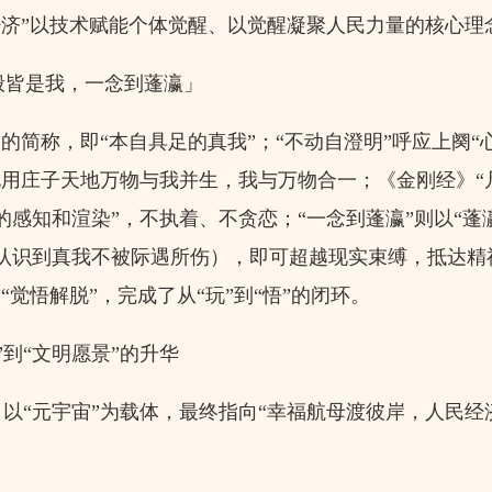
经济”以技术赋能个体觉醒、以觉醒凝聚人民力量的核心理
皆是我，一念到蓬瀛」
”的简称，即“本自具足的真我”；“不动自澄明”呼应上阕“
化用庄子天地万物与我并生，我与万物合一；《金刚经》“
的感知和渲染”，不执着、不贪恋；“一念到蓬瀛”则以“蓬
认识到真我不被际遇所伤），即可超越现实束缚，抵达精
“觉悟解脱”，完成了从“玩”到“悟”的闭环。
到“文明愿景”的升华
以“元宇宙”为载体，最终指向“幸福航母渡彼岸，人民经