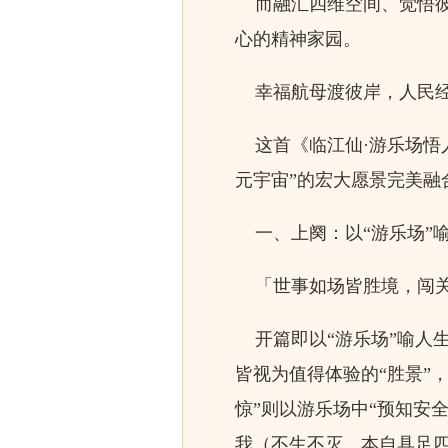
而融汇四维空间、觉悟彼
心的精神家园。
幸福航母渡彼岸，人民经
这首《临江仙·游乐场悟人
元宇宙”的宏大愿景完美融
一、上阕：以“游乐场”
「世事如场皆胜境，闯关
开篇即以“游乐场”喻人生
皆视为值得体验的“胜景”，
惊”则以游乐场中“预知安
我（不生不灭、本自具足四