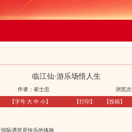
临江仙·游乐场悟人生
作者：崔士忠
浏览次
【字号
大
中
小
】
【
打印
】
【
投稿
】
世间际遇皆是快乐的体验