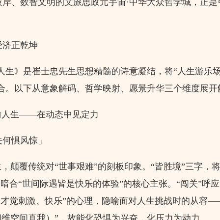
岸、数智文明的文旅思政元宇宙·中华大众哲学城，正是
济正乾坤
生》是崔士忠先生思想精髓的诗意凝结，将“人生游乐场
合。以下从意象解码、哲学映射、愿景升华三个维度展开
喻人生——在动态中见定力
何惧风惊」
，颠覆传统对“世事艰难”的刻板印象。“皆胜境”三字，
暗合“世间际遇皆是快乐的体验”的核心主张。“闯关”呼应
全才觉刺激、快乐”的心理，隐喻面对人生挑战时的从容—
维空间真我）”，故能化恐惧为兴奋，化压力为动力。