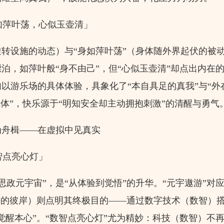
萍叶荡，心似玉壶清」
转设施的动态）与“身如萍叶荡”（身体随外界起伏的被动
泊，如萍叶般“身不由己”，但“心似玉壶清”却点出内在的
以游乐场的具体体验，具象化了“本自具足的真我”与“外
主体”，快乐源于“明知安全却主动拥抱刺激”的清醒与勇气
为舟楫——在虚拟中见真实
点亮心灯」
政元宇宙”，是“从体验到觉悟”的升华。“元宇遨游”对应
悟的彼岸）则点明其终极目的——通过数字技术（数智）
觉醒本心”。“数智点亮心灯”尤为精妙：科技（数智）不