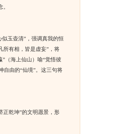
念。
心似玉壶清”，强调真我的恒
凡所有相，皆是虚妄”，将
瀛”（海上仙山）喻“觉悟彼
神自由的“仙境”。这三句将
济正乾坤”的文明愿景，形