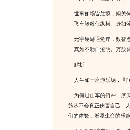
世事如场皆胜境，闯关何
飞车转毂任纵横。身如萍
元宇遨游通觉岸，数智点
真如不动自澄明。万般皆
解析：
人生如一座游乐场，世间
为何过山车的俯冲、摩天
施从不会真正伤害自己。
们的体验，增添生命的乐