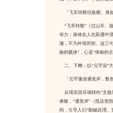
「飞车转毂任纵横。身如
“飞车转毂”（过山车、旋
张力：身体在人生际遇中漂
澈，不为外境所扰。这三句
验的载体”，心是“体验的
二、下阕：以“元宇宙”
「元宇遨游通觉岸，数智
从现实游乐场转向“文旅思
体验，“通觉岸”（抵达觉
间，引导人们“勘破此理、