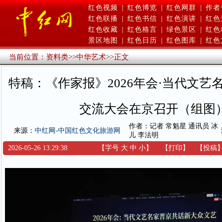
红色视频
|
红色博览
|
红色网群
|
作者
红色联播
|
红色书信
|
红色演讲
|
红色
红色收藏
|
红色格言
|
绿色景区
|
红色
景区地图
|
红色日历
|
红色图库
|
红色
当前位置：
资料类
>>
中华艺术
>>
正文
特稿：《作家报》2026年会·当代文艺
交流大会在京召开（组图
作者：记者 常魁星 通讯员 冰
来源：
中红网-中国红色文化旅游网
儿 李法明
2026-05-26 13:29:38
【字号
大
中
小
】
【
打印
】
【
投稿