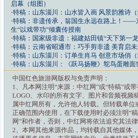
启幕（组图）
·
特稿：山东淄川：山水皆入画 风景韵雅诗（
·
特稿：非遗传承，翁国生永远在路上！——
生“以戏带功”倾囊传授南
·
特稿：国家级非遗：福建姑田镇“天下第一龙
·
特稿：云南省昭通市：巧手剪非遗 美育启
·
特稿：山东淄川：订单生肖马 创意市场俏（
·
特稿：山东淄川：《跃马扬鞭》鸵鸟蛋雕面
中国红色旅游网版权与免责声明：
1、凡本网注明“来源：中红网”或“特稿”或
LOGO、水印的所有文字、图片和音频视频
属中红网所有，允许他人转载。但转载单位
正确范围内使用，在下载使用时必须注明“
网”和作者，否则，中红网将依法追究其法
2、本网其他来源作品，均转载自其他媒体