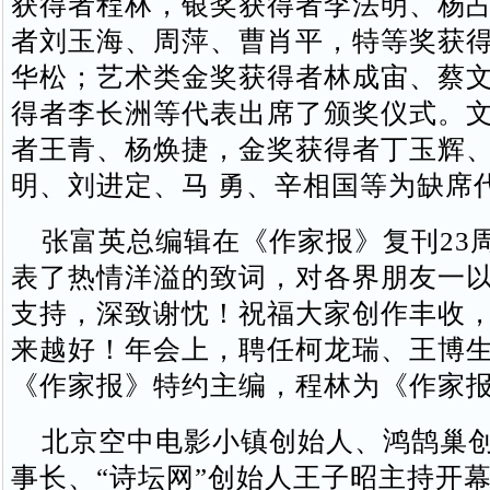
获得者程林，银奖获得者李法明、杨
者刘玉海、周萍、曹肖平，特等奖获
华松；艺术类金奖获得者林成宙、蔡
得者李长洲等代表出席了颁奖仪式。
者王青、杨焕捷，金奖获得者丁玉辉
明、刘进定、马 勇、辛相国等为缺席
张富英总编辑在《作家报》复刊23
表了热情洋溢的致词，对各界朋友一
支持，深致谢忱！祝福大家创作丰收
来越好！年会上，聘任柯龙瑞、王博
《作家报》特约主编，程林为《作家
北京空中电影小镇创始人、鸿鹄巢创
事长、“诗坛网”创始人王子昭主持开