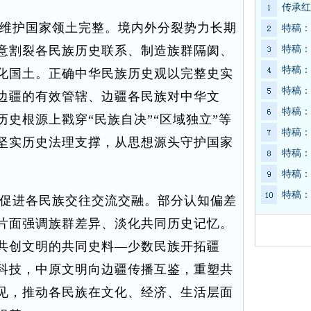
传承红
维护国家领土完整。境内外分裂势力长期
特稿：
意割裂各民族历史联系、制造族群隔阂、
特稿：
特稿：
化国土。正确中华民族历史观以完整史实
特稿：
边疆的有效管辖、边疆各民族对中华文
特稿：
史根源上戳穿“民族自决”“区域独立”等
特稿：
坚实历史法理支撑，从思想源头守护国家
特稿：
特稿：
特稿：
促进各民族交往交流交融。部分认知偏差
片面强调族群差异、淡化共同历史记忆。
共创文明的共同史料—少数民族开拓疆
科技，中原文明向边疆传播互鉴，重塑共
见，推动各民族在文化、经济、生活层面