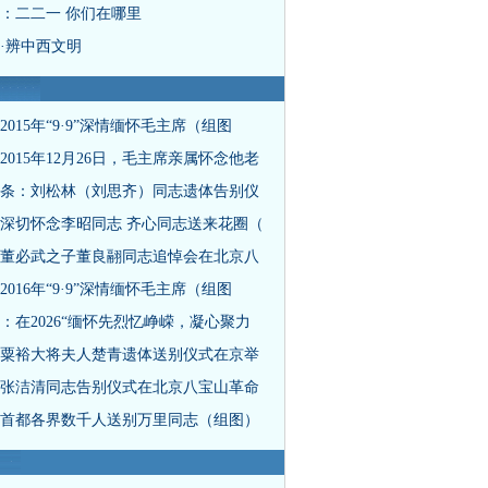
：二二一 你们在哪里
·辨中西文明
2015年“9·9”深情缅怀毛主席（组图
2015年12月26日，毛主席亲属怀念他老
条：刘松林（刘思齐）同志遗体告别仪
深切怀念李昭同志 齐心同志送来花圈（
董必武之子董良翮同志追悼会在北京八
2016年“9·9”深情缅怀毛主席（组图
：在2026“缅怀先烈忆峥嵘，凝心聚力
粟裕大将夫人楚青遗体送别仪式在京举
张洁清同志告别仪式在北京八宝山革命
首都各界数千人送别万里同志（组图）