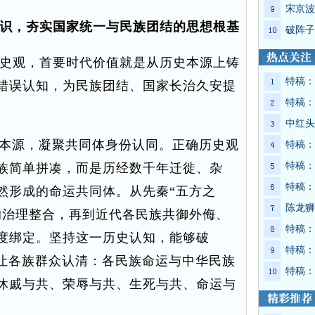
宋京波
识，夯实国家统一与民族团结的思想根基
破阵子
史观，首要时代价值就是从历史本源上铸
特稿：
错误认知，为民族团结、国家长治久安提
特稿：
。
中红头
本源，凝聚共同体身份认同。正确历史观
特稿：
特稿：
族简单拼凑，而是历经数千年迁徙、杂
特稿：
然形成的命运共同体。从先秦“五方之
陈龙狮
的治理整合，再到近代各民族共御外侮、
特稿：
度绑定。坚持这一历史认知，能够破
特稿：
，让各族群众认清：各民族命运与中华民族
特稿：
休戚与共、荣辱与共、生死与共、命运与