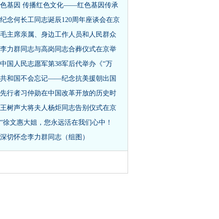
色基因 传播红色文化——红色基因传承
纪念何长工同志诞辰120周年座谈会在京
毛主席亲属、身边工作人员和人民群众
李力群同志与高岗同志合葬仪式在京举
中国人民志愿军第38军后代举办《“万
共和国不会忘记——纪念抗美援朝出国
先行者习仲勋在中国改革开放的历史时
王树声大将夫人杨炬同志告别仪式在京
“徐文惠大姐，您永远活在我们心中！
深切怀念李力群同志（组图）