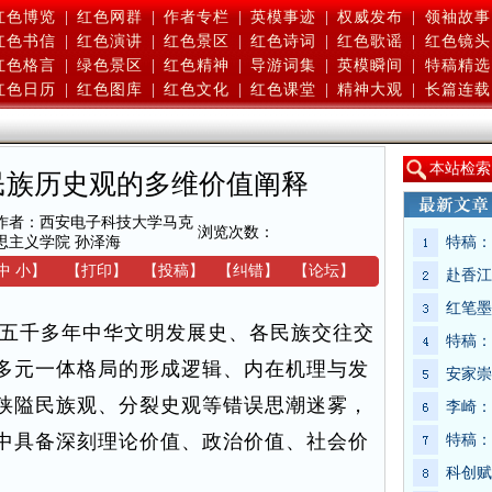
红色博览
|
红色网群
|
作者专栏
|
英模事迹
|
权威发布
|
领袖故事
红色书信
|
红色演讲
|
红色景区
|
红色诗词
|
红色歌谣
|
红色镜头
红色格言
|
绿色景区
|
红色精神
|
导游词集
|
英模瞬间
|
特稿精选
红色日历
|
红色图库
|
红色文化
|
红色课堂
|
精神大观
|
长篇连载
本
站检索
民族历史观的多维价值阐释
作者：西安电子科技大学马克
浏览次数：
思主义学院 孙泽海
特稿：
中
小
】
【
打印
】
【
投稿
】
【
纠错
】
【
论坛
】
赴香江
红笔墨
五千多年中华文明发展史、各民族交往交
特稿：
多元一体格局的形成逻辑、内在机理与发
安家崇
狭隘民族观、分裂史观等错误思潮迷雾，
李崎：
中具备深刻理论价值、政治价值、社会价
特稿：
科创赋