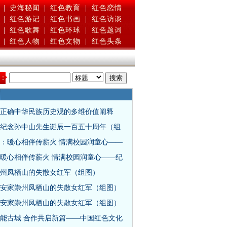
|
史海秘闻
|
红色教育
|
红色恋情
|
红色游记
|
红色书画
|
红色访谈
|
红色歌舞
|
红色环球
|
红色题词
|
红色人物
|
红色文物
|
红色头条
：
正确中华民族历史观的多维价值阐释
纪念孙中山先生诞辰一百五十周年（组
：暖心相伴传薪火 情满校园润童心——
暖心相伴传薪火 情满校园润童心——纪
州凤栖山的失散女红军（组图）
安家崇州凤栖山的失散女红军（组图）
安家崇州凤栖山的失散女红军（组图）
能古城 合作共启新篇——中国红色文化