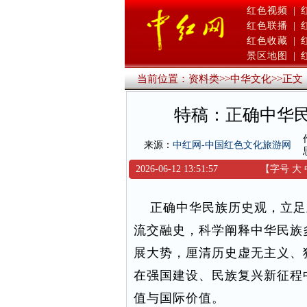
红色视频
|
红色联播
|
红色收藏
|
景区地图
|
当前位置：
资料类
>>
中华文化
>>
正文
特稿：正确中华
来源：
中红网-中国红色文化旅游网
2026-06-12 13:51:57
【字号
大
正确中华民族历史观，立足
流交融史，科学阐释中华民族
展大势，厘清历史虚无主义、
在强国建设、民族复兴新征程
值与国际价值。