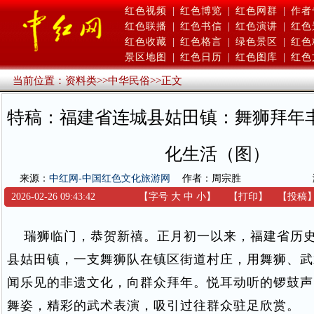
红色视频
|
红色博览
|
红色网群
|
作者
红色联播
|
红色书信
|
红色演讲
|
红色
红色收藏
|
红色格言
|
绿色景区
|
红色
景区地图
|
红色日历
|
红色图库
|
红色
当前位置：
资料类
>>
中华民俗
>>
正文
特稿：福建省连城县姑田镇：舞狮拜年
化生活（图）
来源：
中红网-中国红色文化旅游网
作者：周宗胜
2026-02-26 09:43:42
【字号
大
中
小
】
【
打印
】
【
投稿
瑞狮临门，恭贺新禧。正月初一以来，福建省历史
县姑田镇，一支舞狮队在镇区街道村庄，用舞狮、武
闻乐见的非遗文化，向群众拜年。悦耳动听的锣鼓声
舞姿，精彩的武术表演，吸引过往群众驻足欣赏。