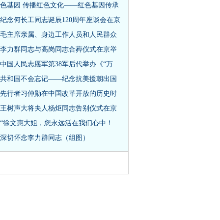
色基因 传播红色文化——红色基因传承
纪念何长工同志诞辰120周年座谈会在京
毛主席亲属、身边工作人员和人民群众
李力群同志与高岗同志合葬仪式在京举
中国人民志愿军第38军后代举办《“万
共和国不会忘记——纪念抗美援朝出国
先行者习仲勋在中国改革开放的历史时
王树声大将夫人杨炬同志告别仪式在京
“徐文惠大姐，您永远活在我们心中！
深切怀念李力群同志（组图）