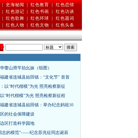
|
史海秘闻
|
红色教育
|
红色恋情
|
红色游记
|
红色书画
|
红色访谈
|
红色歌舞
|
红色环球
|
红色题词
|
红色人物
|
红色文物
|
红色头条
：
华蓥山滑竿抬幺妹（组图）
福建省连城县姑田镇：“文化节” 首首
：以“时代楷模”为光 照亮检察新征
以“时代楷模”为光 照亮检察新征程
福建省连城县姑田镇：举办纪念妈祖10
区的社会保障建设
边区打造科学园地
同志的模范”——纪念苏兆征同志诞辰