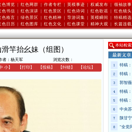
红色博览
|
红色网群
|
作者专栏
|
英模事迹
|
权威发布
|
领袖故事
红色书信
|
红色演讲
|
红色景区
|
红色诗词
|
红色歌谣
|
红色镜头
红色格言
|
绿色景区
|
红色精神
|
导游词集
|
英模瞬间
|
特稿精选
红色日历
|
红色图库
|
红色文化
|
红色课堂
|
精神大观
|
长篇连载
本
站检索
山滑竿抬幺妹（组图）
作者：杨天军
浏览次数：
特稿：
中
小
】
【
打印
】
【
投稿
】
【
纠错
】
【
论坛
】
特稿：
郭智薇
特稿：
特稿：
中央苏
陕甘宁
“全党