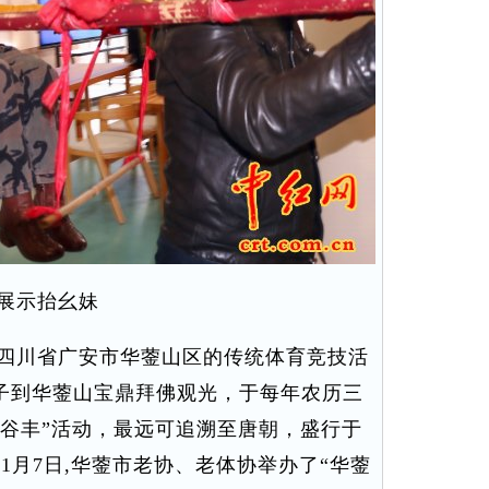
展示抬幺妹
四川省广安市华蓥山区的传统体育竞技活
子到华蓥山宝鼎拜佛观光，于每年农历三
五谷丰”活动，最远可追溯至唐朝，盛行于
1月7日,华蓥市老协、老体协举办了“华蓥