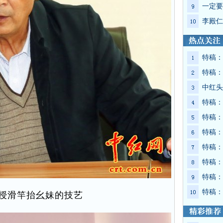
一定要
李殿仁
特稿：
特稿：
中红头
特稿：
特稿：
特稿：
特稿：
特稿：
特稿：
特稿：
授滑竿抬幺妹的技艺