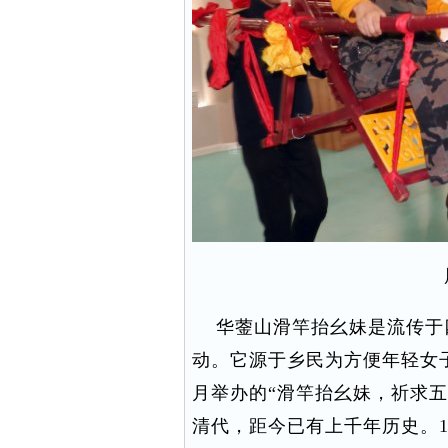
华蓥山滑竿抬幺妹是流传于
动。它源于乡民为方便年轻女
月举办的“滑竿抬幺妹，祈求
清代，距今已有上千年历史。1