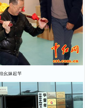
抬幺妹起竿