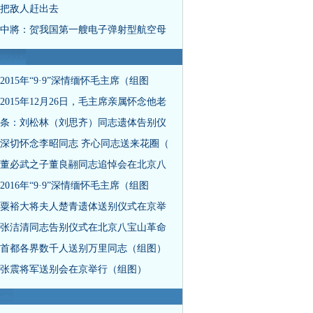
把敌人赶出去
中將：贺我国第一艘电子弹射型航空母
2015年“9·9”深情缅怀毛主席（组图
2015年12月26日，毛主席亲属怀念他老
条：刘松林（刘思齐）同志遗体告别仪
深切怀念李昭同志 齐心同志送来花圈（
董必武之子董良翮同志追悼会在北京八
2016年“9·9”深情缅怀毛主席（组图
粟裕大将夫人楚青遗体送别仪式在京举
张洁清同志告别仪式在北京八宝山革命
首都各界数千人送别万里同志（组图）
张震将军送别会在京举行（组图）