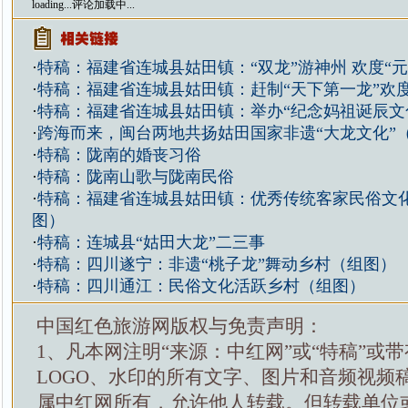
loading...
评论加载中...
·
特稿：福建省连城县姑田镇：“双龙”游神州 欢度“
·
特稿：福建省连城县姑田镇：赶制“天下第一龙”欢
·
特稿：福建省连城县姑田镇：举办“纪念妈祖诞辰文
·
跨海而来，闽台两地共扬姑田国家非遗“大龙文化”
·
特稿：陇南的婚丧习俗
·
特稿：陇南山歌与陇南民俗
·
特稿：福建省连城县姑田镇：优秀传统客家民俗文化
图）
·
特稿：连城县“姑田大龙”二三事
·
特稿：四川遂宁：非遗“桃子龙”舞动乡村（组图）
·
特稿：四川通江：民俗文化活跃乡村（组图）
中国红色旅游网版权与免责声明：
1、凡本网注明“来源：中红网”或“特稿”或
LOGO、水印的所有文字、图片和音频视频
属中红网所有，允许他人转载。但转载单位