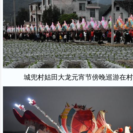
城兜村姑田大龙元宵节傍晚巡游在村