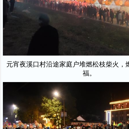
元宵夜溪口村沿途家庭户堆燃松枝柴火，
福。