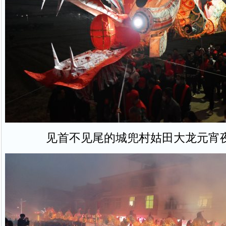
见首不见尾的城兜村姑田大龙元宵