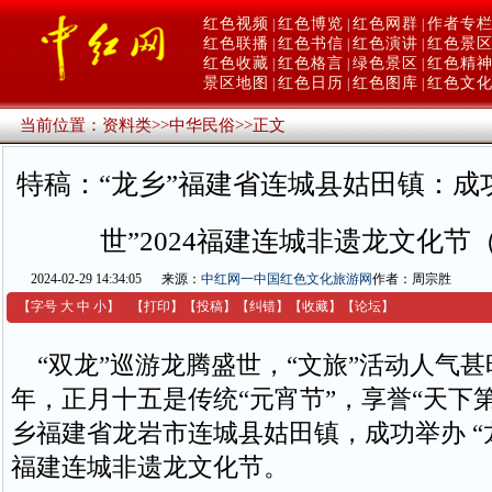
红色视频
红色博览
红色网群
作者专
|
|
|
红色联播
红色书信
红色演讲
红色景
|
|
|
红色收藏
红色格言
绿色景区
红色精
|
|
|
景区地图
红色日历
红色图库
红色文
|
|
|
当前位置：
资料类
>>
中华民俗
>>
正文
特稿：“龙乡”福建省连城县姑田镇：成功
世”2024福建连城非遗龙文化节
2024-02-29 14:34:05
来源：
中红网一中国红色文化旅游网
作者：周宗胜
【字号
大
中
小
】
【
打印
】
【
投稿
】
【
纠错
】
【收藏】
【
论坛
】
“双龙”巡游龙腾盛世，“文旅”活动人气甚旺
年，正月十五是传统“元宵节”，享誉“天下
乡福建省龙岩市连城县姑田镇，成功举办 “龙
福建连城非遗龙文化节。