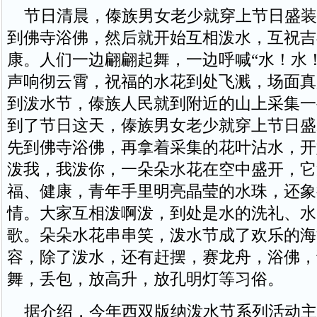
节日清晨，傣族男女老少就穿上节日盛装
到佛寺浴佛，然后就开始互相泼水，互祝吉
康。人们一边翩翩起舞，一边呼喊“水！水
声响彻云霄，祝福的水花到处飞溅，场面真
到泼水节，傣族人民就到附近的山上采集一
到了节日这天，傣族男女老少就穿上节日盛
先到佛寺浴佛，再拿着采集的花叶沾水，开
泼我，我泼你，一朵朵水花在空中盛开，它
福、健康，青年手里明亮晶莹的水珠，还象
情。大家互相泼啊泼，到处是水的洗礼、水
歌。朵朵水花串串笑，泼水节成了欢乐的海
容，除了泼水，还有赶摆，赛龙舟，浴佛，
舞，丢包，放高升，放孔明灯等习俗。
据介绍，今年西双版纳泼水节系列活动主