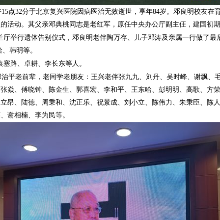
下午15点32分于北京复兴医院因病医治无效逝世，享年84岁。邓良明校友
益的活动。其父亲邓典桃同志是老红军，原任中央办公厅副主仼，建国初
京八宝山兰厅举行遗体告别仪式，邓良明老伴陶万存、儿子邓涛及亲属一行做了
哈、韩明等。
袁塞路、卓耕、李长东等人。
治平老前辈，老同学老朋友：王兴老伴张九九、刘丹、吴时峰、谢飘、毛
、张焱、傅晓钟、陈金生、郭喜宏、李和平、王东哈、彭明明、高歌、方
肖立昂、陆德、周秉和、沈正乐、祝景成、刘小立、陈伟力、朱秉臣、陈
英、谢相楠、李为民等。