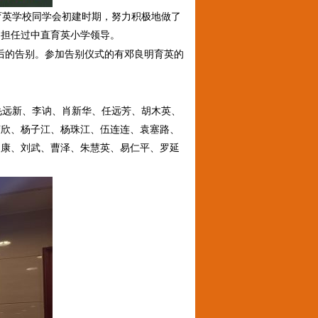
在育英学校同学会初建时期，努力积极地做了
期担任过中直育英小学领导。
最后的告别。参加告别仪式的有邓良明育英的
远新、李讷、肖新华、任远芳、胡木英、
荣欣、杨子江、杨珠江、伍连连、袁塞路、
人康、刘武、曹泽、朱慧英、易仁平、罗延