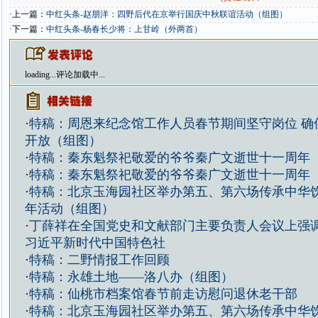
·上一篇：
中红头条-赵朋洋：四野后代在京举行国庆中秋联谊活动（组图）
·下一篇：
中红头条-杨春长少将：上甘岭（外两首）
loading...
评论加载中...
·
特稿：周恩来纪念馆工作人员春节期间坚守岗位 确
开放（组图）
·
特稿：秦东魁祭祀敬爱的爷爷秦广文逝世十一周年
·
特稿：秦东魁祭祀敬爱的爷爷秦广文逝世十一周年
·
特稿：北京玉海园社区举办第五、第六场传承中华
年活动（组图）
·
丁薛祥在全国党史和文献部门主要负责人会议上强调
习近平新时代中国特色社
·
特稿：二野情报工作回顾
·
特稿：永雄土地——洛八办（组图）
·
特稿：仙桃市档案馆春节前走访慰问退休老干部
·
特稿：北京玉海园社区举办第五、第六场传承中华