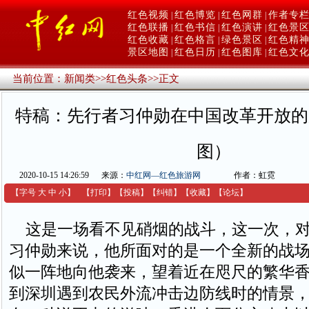
红色视频
红色博览
红色网群
作者专
|
|
|
红色联播
红色书信
红色演讲
红色景
|
|
|
红色收藏
红色格言
绿色景区
红色精
|
|
|
景区地图
红色日历
红色图库
红色文
|
|
|
当前位置：
新闻类
>>
红色头条
>>
正文
特稿：先行者习仲勋在中国改革开放的
图）
2020-10-15 14:26:59
来源：
中红网—红色旅游网
作者：虹霓
【字号
大
中
小
】
【
打印
】
【
投稿
】
【
纠错
】
【收藏】
【
论坛
】
这是一场看不见硝烟的战斗，这一次，对
习仲勋来说，他所面对的是一个全新的战
似一阵地向他袭来，望着近在咫尺的繁华
到深圳遇到农民外流冲击边防线时的情景