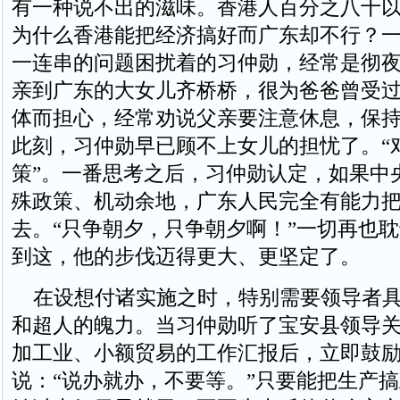
有一种说不出的滋味。香港人百分之八十
为什么香港能把经济搞好而广东却不行？
一连串的问题困扰着的习仲勋，经常是彻
亲到广东的大女儿齐桥桥，很为爸爸曾受
体而担心，经常劝说父亲要注意休息，保
此刻，习仲勋早已顾不上女儿的担忧了。“
策”。一番思考之后，习仲勋认定，如果中
殊政策、机动余地，广东人民完全有能力
去。“只争朝夕，只争朝夕啊！”一切再也
到这，他的步伐迈得更大、更坚定了。
在设想付诸实施之时，特别需要领导者具
和超人的魄力。当习仲勋听了宝安县领导
加工业、小额贸易的工作汇报后，立即鼓
说：“说办就办，不要等。”只要能把生产