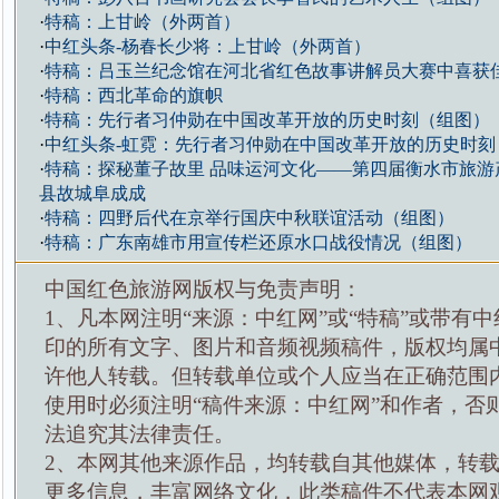
·
特稿：上甘岭（外两首）
·
中红头条-杨春长少将：上甘岭（外两首）
·
特稿：吕玉兰纪念馆在河北省红色故事讲解员大赛中喜获
·
特稿：西北革命的旗帜
·
特稿：先行者习仲勋在中国改革开放的历史时刻（组图）
·
中红头条-虹霓：先行者习仲勋在中国改革开放的历史时刻
·
特稿：探秘董子故里 品味运河文化——第四届衡水市旅游
县故城阜成成
·
特稿：四野后代在京举行国庆中秋联谊活动（组图）
·
特稿：广东南雄市用宣传栏还原水口战役情况（组图）
中国红色旅游网版权与免责声明：
1、凡本网注明“来源：中红网”或“特稿”或带有中
印的所有文字、图片和音频视频稿件，版权均属
许他人转载。但转载单位或个人应当在正确范围
使用时必须注明“稿件来源：中红网”和作者，否
法追究其法律责任。
2、本网其他来源作品，均转载自其他媒体，转
更多信息，丰富网络文化，此类稿件不代表本网