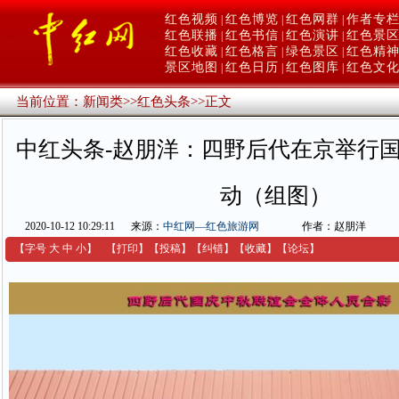
红色视频
红色博览
红色网群
作者专
|
|
|
红色联播
红色书信
红色演讲
红色景
|
|
|
红色收藏
红色格言
绿色景区
红色精
|
|
|
景区地图
红色日历
红色图库
红色文
|
|
|
当前位置：
新闻类
>>
红色头条
>>
正文
中红头条-赵朋洋：四野后代在京举行
动（组图）
2020-10-12 10:29:11
来源：
中红网—红色旅游网
作者：赵朋洋
【字号
大
中
小
】
【
打印
】
【
投稿
】
【
纠错
】
【收藏】
【
论坛
】