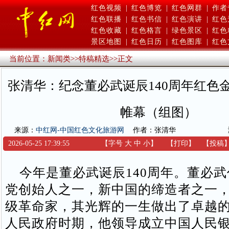
红色视频
|
红色博览
|
红色网群
|
作者
红色联播
|
红色书信
|
红色演讲
|
红色
红色收藏
|
红色格言
|
绿色景区
|
红色
景区地图
|
红色日历
|
红色图库
|
红色
当前位置：
新闻类
>>
特稿精选
>>
正文
张清华：纪念董必武诞辰140周年红色
帷幕（组图）
来源：
中红网-中国红色文化旅游网
作者：张清华
2026-05-25 17:39:55
【字号
大
中
小
】
【
打印
】
【
投稿
今年是董必武诞辰140周年。董必武
党创始人之一，新中国的缔造者之一
级革命家，其光辉的一生做出了卓越
人民政府时期，他领导成立中国人民