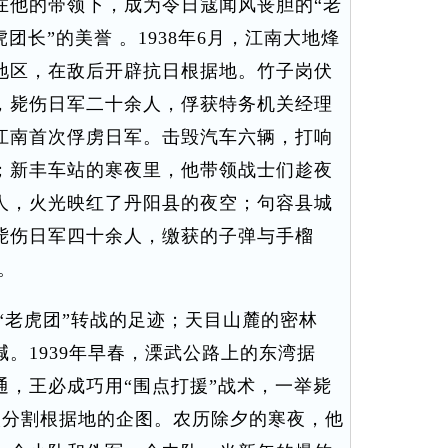
在他的带领下，成为令日寇闻风丧胆的“老
团长”的美誉 。1938年6月，江南大地烽
地区，在敌后开辟抗日根据地。竹子岗伏
，毙伤日军二十余人，俘获特务机关经理
江南首次俘虏日军。击毁汽车六辆，打响
；新丰车站的寒夜里，他带领战士们趁夜
人，火光映红了丹阳县的夜空；句容县城
毙伤日军四十余人，缴获的子弹与手榴
。
老虎团”转战的足迹；天目山麓的密林
。1939年早春，溧武公路上的东湾据
通，王必成巧用“围点打援”战术，一举毙
人分割根据地的企图。农历除夕的寒夜，他