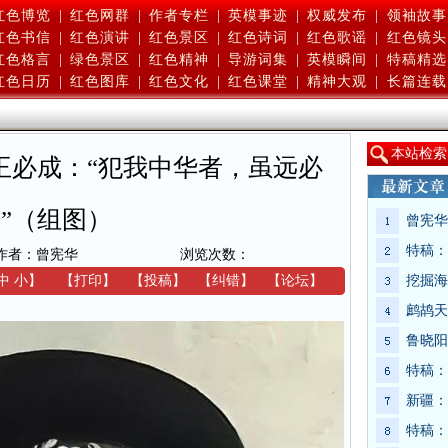
红色博览
|
红色网群
|
作者专栏
|
英模事迹
|
权威发布
|
领袖故事
红色书信
|
红色演讲
|
红色景区
|
红色诗词
|
红色歌谣
|
红色镜头
红色格言
|
绿色景区
|
红色精神
|
导游词集
|
英模瞬间
|
特稿精选
红色日历
|
红色图库
|
红色文化
|
红色课堂
|
精神大观
|
长篇连载
本
站检索
王必成：“犯我中华者，虽远必
”（组图）
曾宪华
特稿：
作者：曾宪华
浏览次数：
中
小
】
【
打印
】
【
投稿
】
【
纠错
】
【
论坛
】
挖掘海
鹧鸪天
鲁晓阳
特稿：
新疆：
特稿：