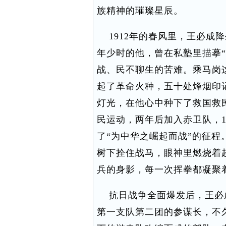
族精神的璀璨星辰。
1912年的春风里，王必成
年少时的他，曾在私塾里描摹
战、民不聊生的苦难。乘马岗
起了革命火种，五十处烽烟印
灯光，在他心中种下了救国救民的
民运动，两年后加入赤卫队，1
了“为中华之崛起而战”的征
树下拴住战马，眼神里燃烧着
兵的身影，每一次挥拳都凝聚
抗日战争全面爆发后，王必
第一支队第二团的参谋长，不