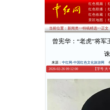
红色视频
|
红色联播
|
红色收藏
|
景区地图
|
当前位置：
新闻类
>>
特稿精选
>>
正文
曾宪华：“老虎”将军
诛
来源：
中红网-中国红色文化旅游网
2026-02-26 09:12:00
【字号
大