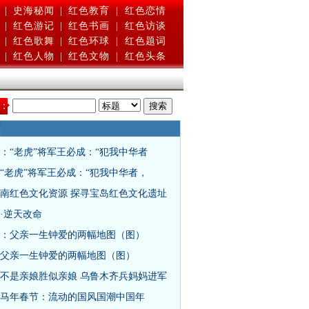
|
史海秘闻
|
红色教育
|
红色恋情
|
红色游记
|
红色书画
|
红色访谈
|
红色歌舞
|
红色环球
|
红色题词
|
红色人物
|
红色文物
|
红色头条
：
：“老虎”将军王必成：“犯我中华者
“老虎”将军王必成：“犯我中华者，
南红色文化资源 探寻宝岛红色文化遗址
·逆天改命
：父亲一生钟爱的两幅地图（图）
父亲一生钟爱的两幅地图（图）
不是亲娘胜似亲娘 乌鲁木齐兵妈妈进军
马年春节：流动的国风国潮中国年