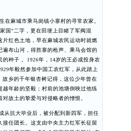
降生在麻城市乘马岗镇小寨村的寻常农家。
“家国”二字，更在田埂上目睹了军阀混
这片红色土地，早在麻城农民运动时就燃
记遍布山河，得胜寨的枪声、乘马会馆的
种子 。1926年，14岁的王必成投身农
929年毅然参加中国工农红军，从此踏上
程。故乡的千年银杏树记得，这位少年曾在
超越年龄的坚毅；村前的池塘倒映过他练
着对故土的挚爱与对侵略者的憎恨。
成从抗大毕业后，被分配到新四军，担任
久接任团长。这支由中央主力红军长征留