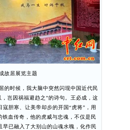
成故居展览主题
居的时候，我大脑中突然闪现中国近代民
以，岂因祸福避趋之”的诗句。王必成，这
日寇胆寒、让美帝却步的开国“虎将”，用
”的铁血传奇，他的虎威与忠魂，不仅是民
且早已融入了大别山的山魂水魄，化作民