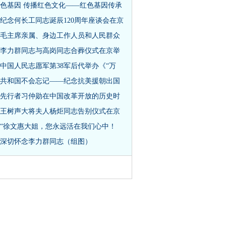
色基因 传播红色文化——红色基因传承
纪念何长工同志诞辰120周年座谈会在京
毛主席亲属、身边工作人员和人民群众
李力群同志与高岗同志合葬仪式在京举
中国人民志愿军第38军后代举办《“万
共和国不会忘记——纪念抗美援朝出国
先行者习仲勋在中国改革开放的历史时
王树声大将夫人杨炬同志告别仪式在京
“徐文惠大姐，您永远活在我们心中！
深切怀念李力群同志（组图）