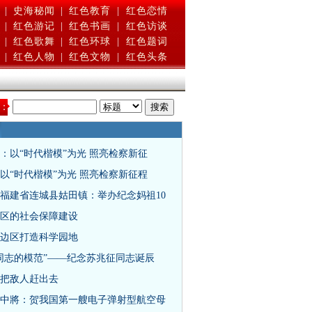
|
史海秘闻
|
红色教育
|
红色恋情
|
红色游记
|
红色书画
|
红色访谈
|
红色歌舞
|
红色环球
|
红色题词
|
红色人物
|
红色文物
|
红色头条
：
：以“时代楷模”为光 照亮检察新征
以“时代楷模”为光 照亮检察新征程
福建省连城县姑田镇：举办纪念妈祖10
区的社会保障建设
边区打造科学园地
同志的模范”——纪念苏兆征同志诞辰
把敌人赶出去
中將：贺我国第一艘电子弹射型航空母