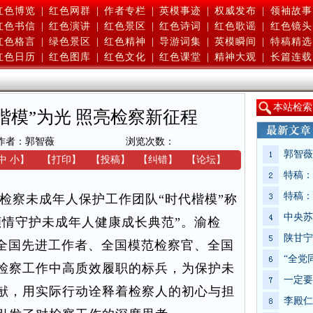
红色博览
|
红色网群
|
作者专栏
|
英模事迹
|
权威发布
|
领袖故事
红色书信
|
红色演讲
|
红色景区
|
红色诗词
|
红色歌谣
|
红色镜头
红色格言
|
绿色景区
|
红色精神
|
导游词集
|
英模瞬间
|
特稿精选
红色日历
|
红色图库
|
红色文化
|
红色课堂
|
精神大观
|
长篇连载
本
站检索
楷模”为光 照亮检察新征程
作者：郭智薇
浏览次数：
郭智薇
中
小
】
【
打印
】
【
投稿
】
【
纠错
】
【
论坛
】
特稿：
特稿：
察未成年人保护工作团队“时代楷模”称
中央苏
倾情守护未成年人健康成长典范”。渝检
陕甘宁
获全国先进工作者、全国模范检察官、全国
“全党
检察工作中高质效履职的标兵，为保护未
一定要
献，用实际行动诠释着检察人的初心与担
李殿仁