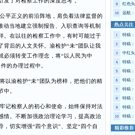
引发了对检察工作的深度思考 。
红色头
远航：
公平正义的前沿阵地，肩负着法律监督的
在推动当地建立强制报告、入职查询等机制
特稿：
样。在以往的检察工作中，有时可能过于
特稿：
了背后的人文关怀。渝检护“未”团队让我
中红头
就必须转变工作理念，将“以人民为中
特稿：
案件的办理过程中。
特稿：
特稿：
以渝检护“未”团队为榜样，把他们的精
特稿：
节中。
特稿：
牢记检察人的初心和使命，始终保持对法
特稿：
感情。不断加强政治理论学习，提高政治
特稿：
，切实增强“四个意识”、坚定“四个自