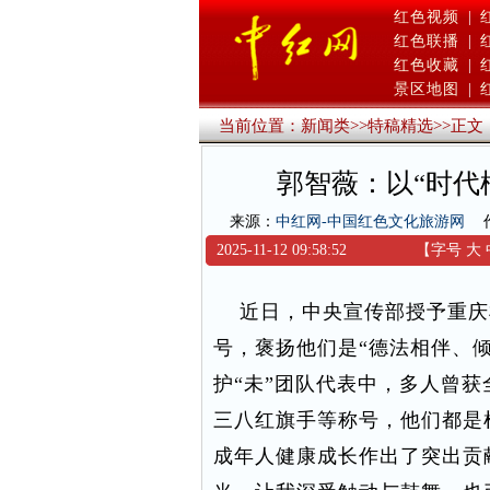
红色视频
|
红色联播
|
红色收藏
|
景区地图
|
当前位置：
新闻类
>>
特稿精选
>>
正文
郭智薇：以“时代
来源：
中红网-中国红色文化旅游网
2025-11-12 09:58:52
【字号
大
近日，中央宣传部授予重庆检
号，褒扬他们是“德法相伴、
护“未”团队代表中，多人曾
三八红旗手等称号，他们都是
成年人健康成长作出了突出贡