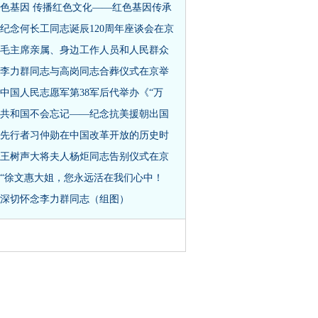
色基因 传播红色文化——红色基因传承
纪念何长工同志诞辰120周年座谈会在京
毛主席亲属、身边工作人员和人民群众
李力群同志与高岗同志合葬仪式在京举
中国人民志愿军第38军后代举办《“万
共和国不会忘记——纪念抗美援朝出国
先行者习仲勋在中国改革开放的历史时
王树声大将夫人杨炬同志告别仪式在京
“徐文惠大姐，您永远活在我们心中！
深切怀念李力群同志（组图）