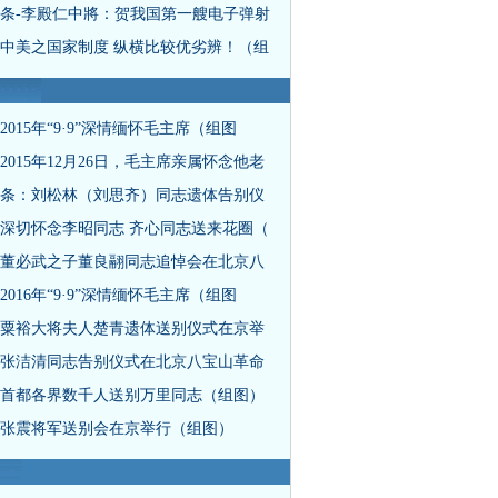
条-李殿仁中將：贺我国第一艘电子弹射
中美之国家制度 纵横比较优劣辨！（组
2015年“9·9”深情缅怀毛主席（组图
2015年12月26日，毛主席亲属怀念他老
条：刘松林（刘思齐）同志遗体告别仪
深切怀念李昭同志 齐心同志送来花圈（
董必武之子董良翮同志追悼会在北京八
2016年“9·9”深情缅怀毛主席（组图
粟裕大将夫人楚青遗体送别仪式在京举
张洁清同志告别仪式在北京八宝山革命
首都各界数千人送别万里同志（组图）
张震将军送别会在京举行（组图）