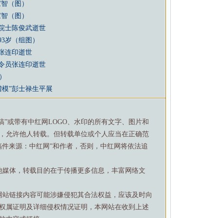
家智（图）
家智（图）
深院士陈俊武逝世
93岁（组图）
张连印逝世
司令员张连印逝世
）
楷模”彭士禄生平展
特稿”或带有中红网LOGO、水印的所有文字、图片和
，允许他人转载。但转载单位或个人应当在正确范
稿件来源：中红网”和作者，否则，中红网将依法追
他媒体，转载目的在于传播更多信息，丰富网络文
网站链接内容可能涉嫌侵犯其合法权益，应该及时向
权属证明及详细侵权情况证明，本网站在收到上述