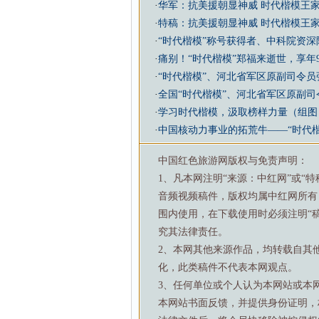
·
华军：抗美援朝显神威 时代楷模王
·
特稿：抗美援朝显神威 时代楷模王
·
“时代楷模”称号获得者、中科院资
·
痛别！“时代楷模”郑福来逝世，享年
·
“时代楷模”、河北省军区原副司令员
·
全国“时代楷模”、河北省军区原副
·
学习时代楷模，汲取榜样力量（组图
·
中国核动力事业的拓荒牛——“时代
中国红色旅游网版权与免责声明：
1、凡本网注明“来源：中红网”或“
音频视频稿件，版权均属中红网所有
围内使用，在下载使用时必须注明“
究其法律责任。
2、本网其他来源作品，均转载自其
化，此类稿件不代表本网观点。
3、任何单位或个人认为本网站或本
本网站书面反馈，并提供身份证明，