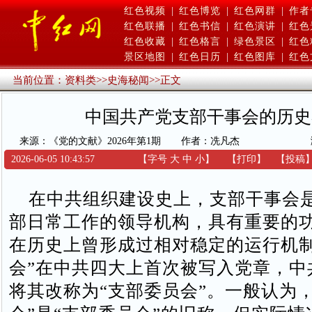
红色视频
|
红色博览
|
红色网群
|
作者
红色联播
|
红色书信
|
红色演讲
|
红色
红色收藏
|
红色格言
|
绿色景区
|
红色
景区地图
|
红色日历
|
红色图库
|
红色
当前位置：
资料类
>>
史海秘闻
>>
正文
中国共产党支部干事会的历史
来源：《党的文献》2026年第1期
作者：冼凡杰
2026-06-05 10:43:57
【字号
大
中
小
】
【
打印
】
【
投稿
在中共组织建设史上，支部干事会
部日常工作的领导机构，具有重要的
在历史上曾形成过相对稳定的运行机制
会”在中共四大上首次被写入党章，中
将其改称为“支部委员会”。一般认为，