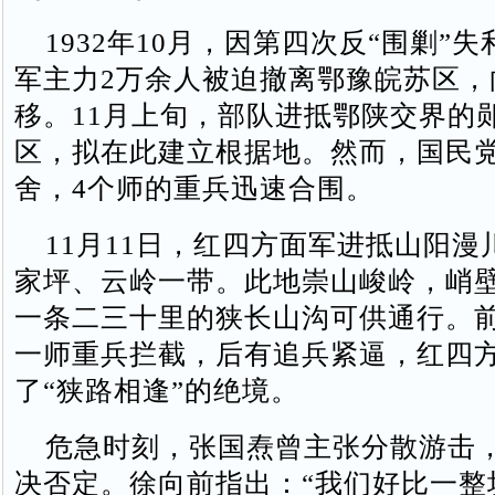
1932年10月，因第四次反“围剿”
军主力2万余人被迫撤离鄂豫皖苏区，
移。11月上旬，部队进抵鄂陕交界的
区，拟在此建立根据地。然而，国民
舍，4个师的重兵迅速合围。
11月11日，红四方面军进抵山阳漫
家坪、云岭一带。此地崇山峻岭，峭
一条二三十里的狭长山沟可供通行。
一师重兵拦截，后有追兵紧逼，红四
了“狭路相逢”的绝境。
危急时刻，张国焘曾主张分散游击
决否定。徐向前指出：“我们好比一整