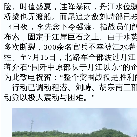
险。时值盛夏，连降暴雨，丹江水位
桥梁也无渡船。而尾追之敌刘峙部已步
14日夜，李先念下令强渡。指战员们
布索，固定于江岸巨石之上。由于水
多次断裂，300余名官兵不幸被江水
牲。至7月15日，北路军全部渡过丹
蒋介石“围歼中原部队于丹江以东”的
为此致电祝贺：“整个突围战役是胜利
一行动已调动程潜、刘峙、胡宗南三
动派以极大震动与困难。”