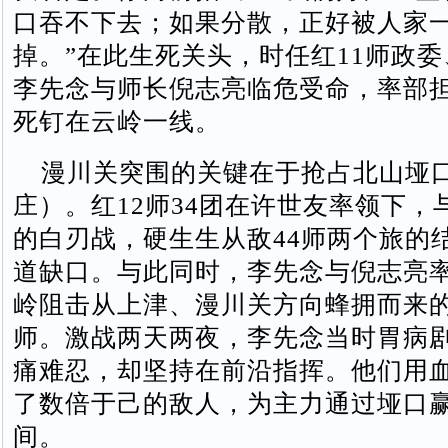
口吞不下去；如果分散，正好被人家
掉。”在此生死关头，时任红11师政委
李先念与师长倪志亮临危受命，率部
死钉在云岭一线。
漫川关突围的关键在于抢占北山垭
庄）。红12师34团在许世友率领下，
的白刃战，硬生生从敌44师两个旅的
道缺口。与此同时，李先念与倪志亮率
岭阻击从上津、漫川关方向蜂拥而来
师。激战两天两夜，李先念当时胃病
痛难忍，却坚持在前沿指挥。他们用
了数倍于己的敌人，为主力通过垭口
间。