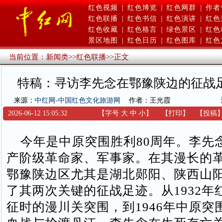
红色视频
|
红色博览
|
红色网群
|
作者
红色联播
|
红色书信
|
红色演讲
|
红色
红色收藏
|
红色格言
|
绿色景区
|
红色
景区地图
|
红色日历
|
红色图库
|
红色
当前位置：
新闻类
>>
红色联播
>>
正文
特稿：寻访李先念在鄂豫陕边的征战
来源：
中红网-中国红色文化旅游网
作者：王光霞
2026-06-12 15:05:32
【字号
大
中
小
】
【
打印
】
【
投稿
今年是中原突围胜利80周年。李先
产阶级革命家、军事家。在其漫长的
鄂豫陕边区尤其是湖北郧阳、陕西山
了其两次关键的征战足迹。从1932年
征时的漫川关突围，到1946年中原突