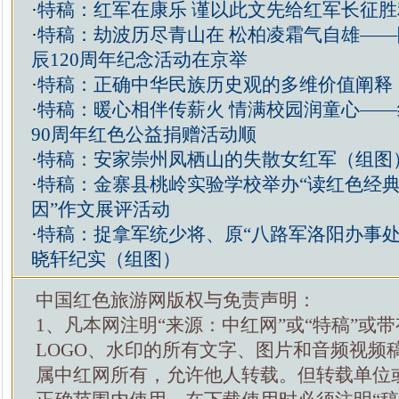
·
特稿：红军在康乐 谨以此文先给红军长征
·
特稿：劫波历尽青山在 松柏凌霜气自雄—
辰120周年纪念活动在京举
·
特稿：正确中华民族历史观的多维价值阐释
·
特稿：暖心相伴传薪火 情满校园润童心—
90周年红色公益捐赠活动顺
·
特稿：安家崇州凤栖山的失散女红军（组图
·
特稿：金寨县桃岭实验学校举办“读红色经典
因”作文展评活动
·
特稿：捉拿军统少将、原“八路军洛阳办事处
晓轩纪实（组图）
中国红色旅游网版权与免责声明：
1、凡本网注明“来源：中红网”或“特稿”或
LOGO、水印的所有文字、图片和音频视频
属中红网所有，允许他人转载。但转载单位