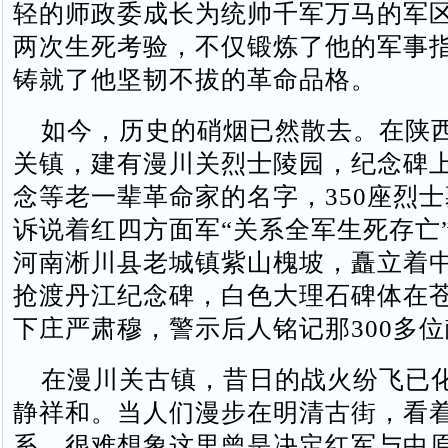
轻的师政委成长为统帅千军万马的军
两次生死考验，不仅锻炼了他的军事
铸就了他坚韧不拔的革命品格。
如今，历史的硝烟已然散去。在陕
关镇，建有漫川关烈士陵园，纪念碑
念等老一辈革命家的名字，350座烈
诉说着红四方面军“关系全军生死存亡
河南淅川县老城镇紫山槐坡，矗立着
抢渡丹江纪念碑，白色大理石碑体在
下庄严肃穆，警示后人铭记那300多
在漫川关古镇，昔日的战火纷飞已
静祥和。当人们漫步在明清古街，看着
系，很难想象这里曾是决定红军与中