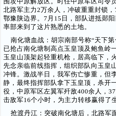
围攻中原解放区。时任中原军区司令
北路军主力2万余人，冲破重重封锁，
鄂豫陕边界。7月15日，部队进抵郧
率部来到了这片熟悉的土地。
南化塘血战：胡宗南部号称“天下第一
已抢占南化塘制高点玉皇顶及鲍鱼岭
玉皇山顶架起轻重机枪，居高临下，
先念亲临前线指挥，组织部队向玉皇
冲锋。激战半日，我军伤亡惨重，但
静，最终指挥部队拿下玉皇顶，杀开
役，中原军区左翼军歼敌400余人，3
击敌军16个小时，为主力转移赢得了
抢渡丹江：突破南化塘后，北路军