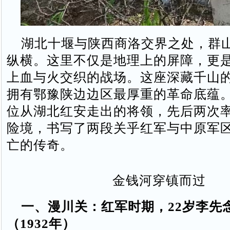
湖北十堰与陕西商洛交界之处，群
纵横。这里不仅是地理上的屏障，更
上血与火交织的战场。这座深藏千山
拥有鄂豫陕边边区最厚重的革命底蕴
位从湖北红安走出的将领，先后两次
险境，书写了两段关乎红军与中原军
亡的传奇。
金钱河穿镇而过
一、漫川关：红军时期，22岁李先
（1932年）