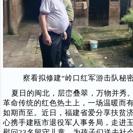
察看拟修建“岭口红军游击队秘密
夏日的闽北，层峦叠翠，万物并秀。
革命传统的红色热土上，一场温暖而
如期而至。近日，福建省爱分享扶贫
心携手建瓯市退役军人事务局，走进
慰问23名留守儿童，为孩子们送去社