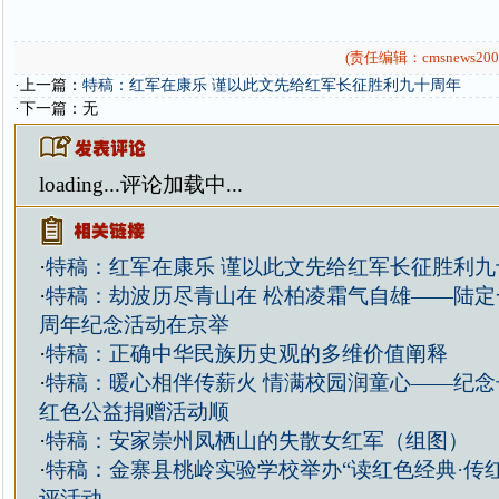
(责任编辑：cmsnews200
·上一篇：
特稿：红军在康乐 谨以此文先给红军长征胜利九十周年
·下一篇：无
loading...
评论加载中...
·
特稿：红军在康乐 谨以此文先给红军长征胜利九
·
特稿：劫波历尽青山在 松柏凌霜气自雄——陆定一
周年纪念活动在京举
·
特稿：正确中华民族历史观的多维价值阐释
·
特稿：暖心相伴传薪火 情满校园润童心——纪念
红色公益捐赠活动顺
·
特稿：安家崇州凤栖山的失散女红军（组图）
·
特稿：金寨县桃岭实验学校举办“读红色经典·传
评活动