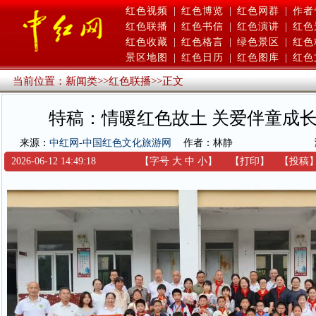
红色视频
|
红色博览
|
红色网群
|
作者
红色联播
|
红色书信
|
红色演讲
|
红色
红色收藏
|
红色格言
|
绿色景区
|
红色
景区地图
|
红色日历
|
红色图库
|
红色
当前位置：
新闻类
>>
红色联播
>>
正文
特稿：情暖红色故土 关爱伴童成
来源：
中红网-中国红色文化旅游网
作者：林静
2026-06-12 14:49:18
【字号
大
中
小
】
【
打印
】
【
投稿