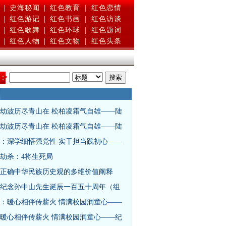
|
史海秘闻
|
红色教育
|
红色恋情
|
红色游记
|
红色书画
|
红色访谈
|
红色歌舞
|
红色环球
|
红色题词
|
红色人物
|
红色文物
|
红色头条
：
劫波历尽青山在 松柏凌霜气自雄——陆
劫波历尽青山在 松柏凌霜气自雄——陆
：深学细悟强党性 实干担当践初心——
时劫杀：4将生死局
正确中华民族历史观的多维价值阐释
纪念孙中山先生诞辰一百五十周年（组
：暖心相伴传薪火 情满校园润童心——
暖心相伴传薪火 情满校园润童心——纪