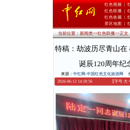
红色视频
|
红色联播
|
红色收藏
|
景区地图
|
当前位置：
新闻类
>>
红色联播
>>
正文
特稿：劫波历尽青山在
诞辰120周年
来源：
中红网-中国红色文化旅游网
2026-06-12 14:18:56
【字号
大