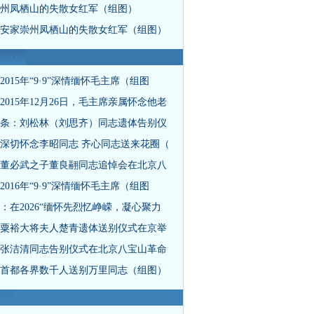
州凤栖山的失散女红军（组图）
安家崇州凤栖山的失散女红军（组图）
2015年“9·9”深情缅怀毛主席（组图
2015年12月26日，毛主席亲属怀念他老
条：刘松林（刘思齐）同志遗体告别仪
深切怀念李昭同志 齐心同志送来花圈（
董必武之子董良翮同志追悼会在北京八
2016年“9·9”深情缅怀毛主席（组图
：在2026“缅怀先烈忆峥嵘，凝心聚力
粟裕大将夫人楚青遗体送别仪式在京举
张洁清同志告别仪式在北京八宝山革命
首都各界数千人送别万里同志（组图）