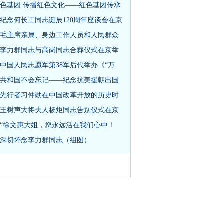
色基因 传播红色文化——红色基因传承
纪念何长工同志诞辰120周年座谈会在京
毛主席亲属、身边工作人员和人民群众
李力群同志与高岗同志合葬仪式在京举
中国人民志愿军第38军后代举办《“万
共和国不会忘记——纪念抗美援朝出国
先行者习仲勋在中国改革开放的历史时
王树声大将夫人杨炬同志告别仪式在京
“徐文惠大姐，您永远活在我们心中！
深切怀念李力群同志（组图）