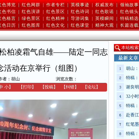
红色博览
|
红色网群
|
作者专栏
|
英模事迹
|
权威发布
|
领袖故事
红色书信
|
红色演讲
|
红色景区
|
红色诗词
|
红色歌谣
|
红色镜头
红色格言
|
绿色景区
|
红色精神
|
导游词集
|
英模瞬间
|
特稿精选
红色日历
|
红色图库
|
红色文化
|
红色课堂
|
精神大观
|
长篇连载
本
站检索
 松柏凌霜气自雄——陆定一同志
纪念活动在京举行（组图）
胡山：
特稿：
作者：胡山
浏览次数：
中
小
】
【
打印
】
【
投稿
】
【
纠错
】
【
论坛
】
谢良明
32小
特稿：
赴香江
红笔墨
特稿：