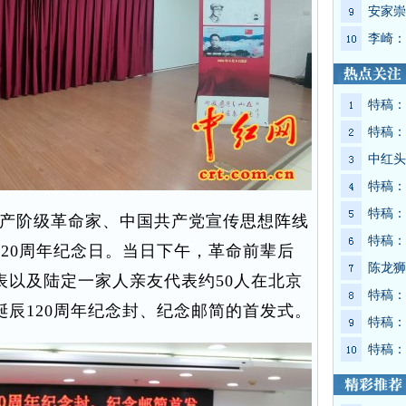
安家崇
李崎：
特稿：
特稿：
中红头
特稿：
特稿：
无产阶级革命家、中国共产党宣传思想阵线
特稿：
20周年纪念日。当日下午，革命前辈后
陈龙狮
表以及陆定一家人亲友代表约50人在北京
特稿：
辰120周年纪念封、纪念邮简的首发式。
特稿：
特稿：