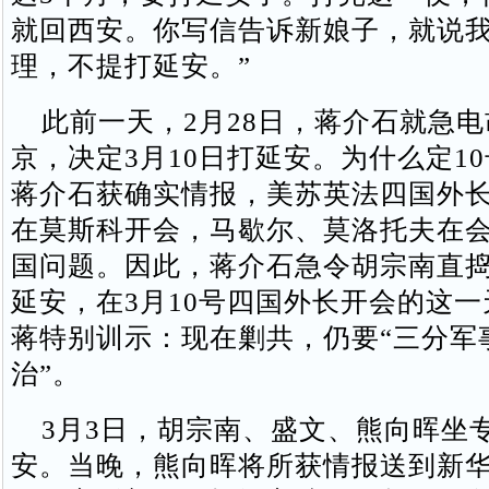
就回西安。你写信告诉新娘子，就说
理，不提打延安。”
此前一天，2月28日，蒋介石就急电
京，决定3月10日打延安。为什么定1
蒋介石获确实情报，美苏英法四国外长
在莫斯科开会，马歇尔、莫洛托夫在
国问题。因此，蒋介石急令胡宗南直
延安，在3月10号四国外长开会的这
蒋特别训示：现在剿共，仍要“三分军
治”。
3月3日，胡宗南、盛文、熊向晖坐
安。当晚，熊向晖将所获情报送到新华