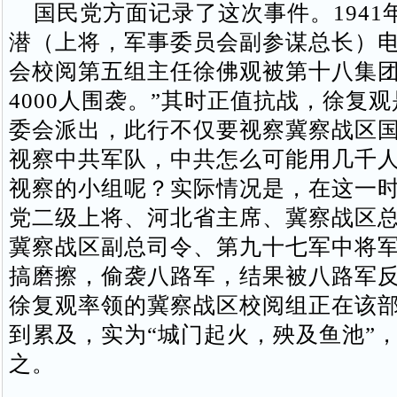
国民党方面记录了这次事件。1941年
潜（上将，军事委员会副参谋总长）电
会校阅第五组主任徐佛观被第十八集
4000人围袭。”其时正值抗战，徐复
委会派出，此行不仅要视察冀察战区
视察中共军队，中共怎么可能用几千
视察的小组呢？实际情况是，在这一
党二级上将、河北省主席、冀察战区
冀察战区副总司令、第九十七军中将
搞磨擦，偷袭八路军，结果被八路军
徐复观率领的冀察战区校阅组正在该
到累及，实为“城门起火，殃及鱼池”
之。