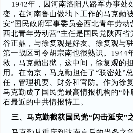
1942年，因河南洛阳八路军办事处
变，在河南鲁山做地下工作的马克勤
安“国民政府军事委员会西北青年劳动营
西北青年劳动营”主任是国民党陕西省
谷正鼎，与徐复观是好友。徐复观与
第一战区司令胡宗南也很熟识。1944
救，马克勤出狱，这中间，徐复观的
用。在南京，马克勤担任了“联密处”
任，管理机要、财务和官防。作为徐复
马克勤成了国民党最高情报机构的“卧
石最近的中共情报特工。
三、马克勤截获国民党“闪击延安”
马克勤从重庆到达南京后的当务之急