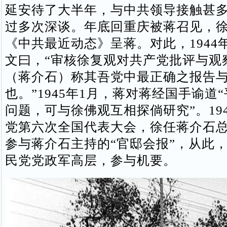
延安待了大半年，与中共领导接触甚
过多次深谈。年底回重庆被蒋召见，
《中共最近动态》呈蒋。对此，1944年
文曰，“审核徐复观对共产党批评与观
（蒋介石）称其吾党中最正确之报告
也。”1945年1月，蒋对蒋经国手谕道
问题，可与徐佛观互相探倘研究”。194
党第六次全国代表大会，徐任蒋介石
参与蒋介石主持的“官邸会报”，从此
民党党政军高层，参与机要。