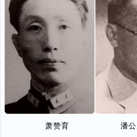
萧赞育 潘公