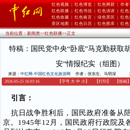
红色视频
|
红色博览
|
红色网群
|
作者
红色联播
|
红色书信
|
红色演讲
|
红色
红色收藏
|
红色格言
|
绿色景区
|
红色
景区地图
|
红色日历
|
红色图库
|
红色
当前位置：
新闻类
>>
红色联播
>>
正文
特稿：国民党中央“卧底”马克勤获取
安”情报纪实（组图）
来源：
中红网-中国红色文化旅游网
作者：张东生、马明深
2026-05-25 16:03:16
【字号
大
中
小
】
【
打印
】
【
投稿
引言：
抗日战争胜利后，国民政府准备从陪
京。1945年12月，国民政府行政院