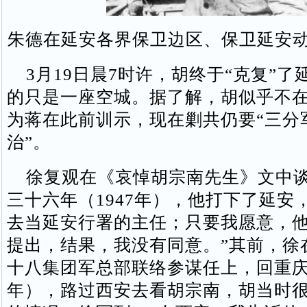
朱德在延安各界保卫边区、保卫延安
3月19日晨7时许，胡终于“克复”了
的只是一座空城。据了解，胡似乎不
为蒋在此前训示，现在剿共仍要“三分
治”。
徐复观在《哀悼胡宗南先生》文中谈
三十六年（1947年），他打下了延安
去当延安行署的主任；只要我愿意，
提出，结果，我没有同意。”其前，徐
十八集团军总部联络参谋任上，回重庆时
年），路过西安去看胡宗南，胡当时