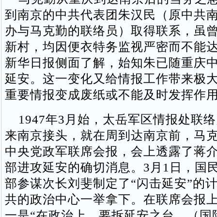
到南京的中共代表团朱汉民（原中共南
办与马克勤的联络员）取得联系，虽
新村，均因便衣特务监视严密而不能
新华日报侧面了解，始知朱已随重庆
延安。这一变化又给情报工作带来极
重要情报变成废纸或不能及时发挥作
1947年3月始，太岳军区情报处联
来南京接头，就在周到达南京前，马
中央党政军联席会报，会上透露了蒋
部进攻延安的确切消息。3月1日，国
部参谋次长刘斐制定了“闪击延安”的
共的政治中心一举拿下。在联席会报
一是“在政治上，要拆延安之台，（国