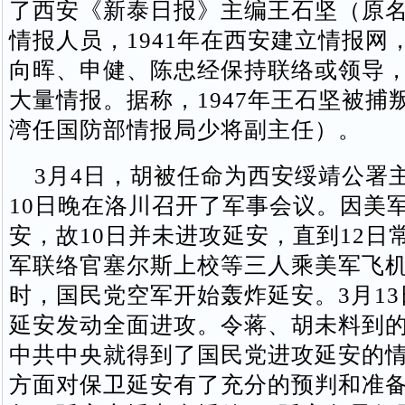
了西安《新泰日报》主编王石坚（原
情报人员，1941年在西安建立情报网，
向晖、申健、陈忠经保持联络或领导
大量情报。据称，1947年王石坚被捕
湾任国防部情报局少将副主任）。
3月4日，胡被任命为西安绥靖公署主
10日晚在洛川召开了军事会议。因美
安，故10日并未进攻延安，直到12日
军联络官塞尔斯上校等三人乘美军飞机
时，国民党空军开始轰炸延安。3月1
延安发动全面进攻。令蒋、胡未料到的
中共中央就得到了国民党进攻延安的
方面对保卫延安有了充分的预判和准备