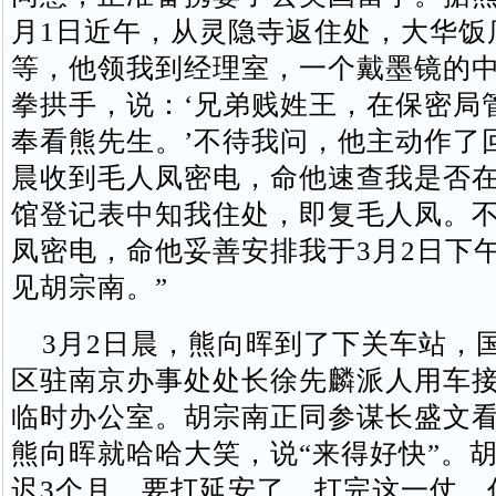
月1日近午，从灵隐寺返住处，大华饭
等，他领我到经理室，一个戴墨镜的
拳拱手，说：‘兄弟贱姓王，在保密局
奉看熊先生。’不待我问，他主动作了
晨收到毛人凤密电，命他速查我是否
馆登记表中知我住处，即复毛人凤。
凤密电，命他妥善安排我于3月2日下
见胡宗南。”
3月2日晨，熊向晖到了下关车站，
区驻南京办事处处长徐先麟派人用车
临时办公室。胡宗南正同参谋长盛文
熊向晖就哈哈大笑，说“来得好快”。胡
迟3个月，要打延安了。打完这一仗，