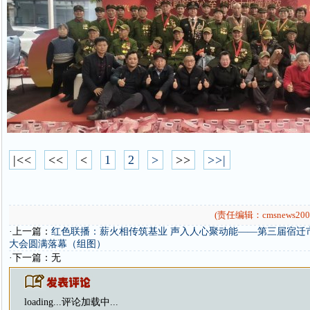
|<<
<<
<
1
2
>
>>
>>|
(责任编辑：cmsnews200
·上一篇：
红色联播：薪火相传筑基业 声入人心聚动能——第三届宿迁
大会圆满落幕（组图）
·下一篇：无
loading...
评论加载中...