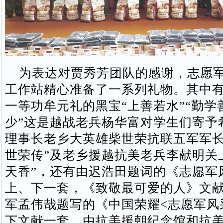
为表达对贾秀芳团队的感谢，志愿军
工作站精心准备了一系列礼物。其中有原
一等功牟元礼的黑宝“上善若水”“勤学
少”这是越战老兵杨华富对学生们寄予
理事长老乡大英雄柴世荣抗联五军军长
世荣传”及老乡援越抗美老兵李献明关
天香”，还有由迟浩田题词的《志愿军
上、下一套，《致敬最可爱的人》文献
军孟伟哉题写的《中国荣耀<志愿军风
下文献一套，由抗美援朝纪念馆和抗