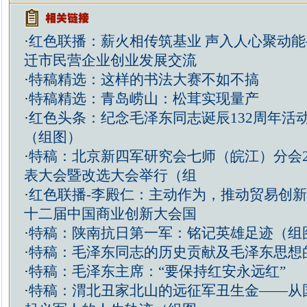
·
红色联播：薪火相传筑基业 声入人心聚动
迁市民营企业创业发展交流
·
特稿精选：这样的书法大赛不如不搞
·
特稿精选：青岛崂山：松茸实现量产
·
红色头条：纪念毛泽东同志诞辰132周年活
（组图）
·
特稿：北京新四军研究会七师（皖江）分会2
表大会暨改选大会举行（组
·
红色联播-李殿仁：主动作为，推动贸易创
十二届中国商业创新大会国
·
特稿：陕南抗日第一军：铭记英雄足迹（组
·
特稿：毛泽东同志的历史贡献及毛泽东思想
·
特稿：毛泽东主席：“要保持红安永远红”
·
特稿：渭北丑家北山的远征军丑生金——从