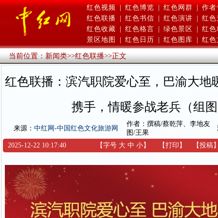
红色视频
|
红色博览
|
红色网群
|
作者
红色联播
|
红色书信
|
红色演讲
|
红色
红色收藏
|
红色格言
|
绿色景区
|
红色
景区地图
|
红色日历
|
红色图库
|
红色
当前位置：
新闻类
>>
红色联播
>>
正文
红色联播：滨汽职院爱心至，巴渝大地
携手，情暖参战老兵（组图
作者：撰稿/蔡乾萍、李地友
来源：
中红网-中国红色文化旅游网
图/王果
2025-12-22 10:17:40
【字号
大
中
小
】
【
打印
】
【
投稿