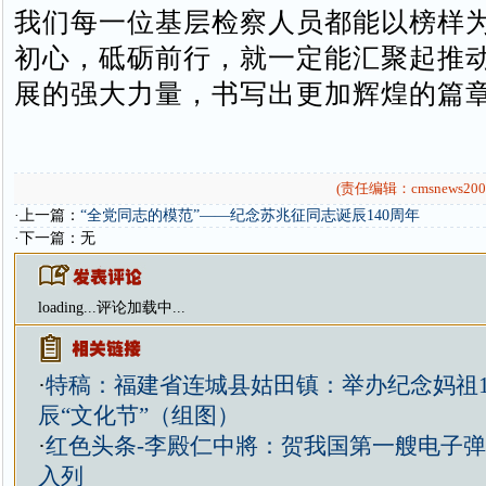
我们每一位基层检察人员都能以榜样
初心，砥砺前行，就一定能汇聚起推
展的强大力量，书写出更加辉煌的篇
(责任编辑：cmsnews200
·上一篇：
“全党同志的模范”——纪念苏兆征同志诞辰140周年
·下一篇：无
loading...
评论加载中...
·
特稿：福建省连城县姑田镇：举办纪念妈祖1
辰“文化节”（组图）
·
红色头条-李殿仁中將：贺我国第一艘电子
入列