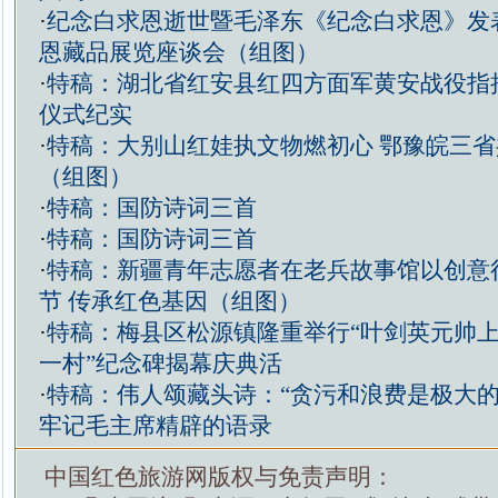
·
纪念白求恩逝世暨毛泽东《纪念白求恩》发表
恩藏品展览座谈会（组图）
·
特稿：湖北省红安县红四方面军黄安战役指
仪式纪实
·
特稿：大别山红娃执文物燃初心 鄂豫皖三
（组图）
·
特稿：国防诗词三首
·
特稿：国防诗词三首
·
特稿：新疆青年志愿者在老兵故事馆以创意
节 传承红色基因（组图）
·
特稿：梅县区松源镇隆重举行“叶剑英元帅
一村”纪念碑揭幕庆典活
·
特稿：伟人颂藏头诗：“贪污和浪费是极大的
牢记毛主席精辟的语录
中国红色旅游网版权与免责声明：